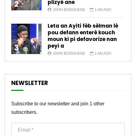
plizyè ane
2
JOHN BOISGUENE
1 AN AGO
Leta an Ayiti fèb sèlman lè
pou defann enterè kouch
moun ki pi defavorize nan
peyi a
3
JOHN BOISGUENE
1 AN AGO
NEWSLETTER
Subscribe to our newsletter and join 1 other
subscribers.