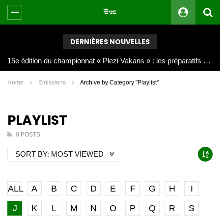
DERNIÈRES NOUVELLES
Joy Clerf Derisier, sur les traces de son père : évangéliser par la musique
Home
Emissions
Archive by Category "Playlist"
PLAYLIST
0 POSTS
SORT BY:
MOST VIEWED
ALL
A
B
C
D
E
F
G
H
I
J
K
L
M
N
O
P
Q
R
S