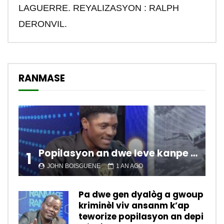
LAGUERRE. REYALIZASYON : RALPH
DERONVIL.
RANMASE
Popilasyon an dwe leve kanpe pou chanje sitiyasyon kawotik l’ap viv nan peyi a.
1
JOHN BOISGUENE
1 AN AGO
Pa dwe gen dyalòg a gwoup
kriminèl viv ansanm k’ap
teworize popilasyon an depi