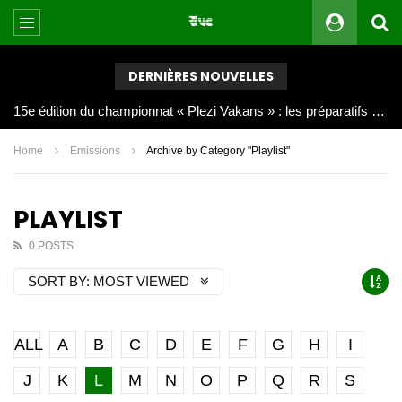
DERNIÈRES NOUVELLES
Joy Clerf Derisier, sur les traces de son père : évangéliser par la musique
Home
Emissions
Archive by Category "Playlist"
PLAYLIST
0 POSTS
SORT BY:
MOST VIEWED
ALL
A
B
C
D
E
F
G
H
I
J
K
L
M
N
O
P
Q
R
S