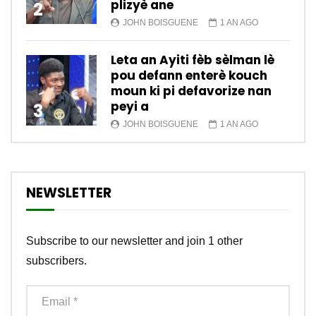
plizyè ane
2
JOHN BOISGUENE
1 AN AGO
Leta an Ayiti fèb sèlman lè
pou defann enterè kouch
moun ki pi defavorize nan
peyi a
3
JOHN BOISGUENE
1 AN AGO
NEWSLETTER
Subscribe to our newsletter and join 1 other
subscribers.