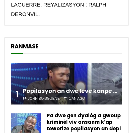
LAGUERRE. REYALIZASYON : RALPH
DERONVIL.
RANMASE
Popilasyon an dwe leve kanpe pou chanje sitiyasyon kawotik l’ap viv nan peyi a.
1
JOHN BOISGUENE
1 AN AGO
Pa dwe gen dyalòg a gwoup
kriminèl viv ansanm k’ap
teworize popilasyon an depi