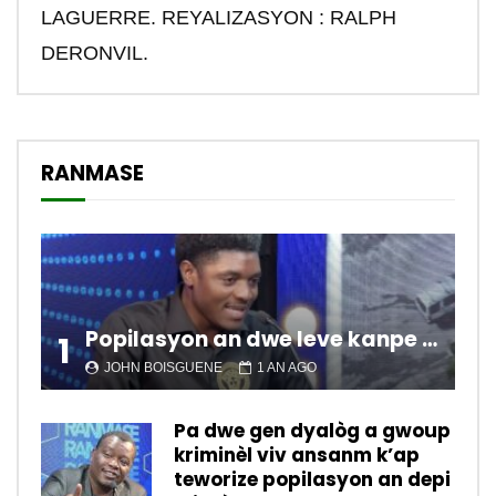
LAGUERRE. REYALIZASYON : RALPH
DERONVIL.
RANMASE
Popilasyon an dwe leve kanpe pou chanje sitiyasyon kawotik l’ap viv nan peyi a.
1
JOHN BOISGUENE
1 AN AGO
Pa dwe gen dyalòg a gwoup
kriminèl viv ansanm k’ap
teworize popilasyon an depi