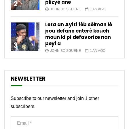
plizyè ane
2
JOHN BOISGUENE
1 AN AGO
Leta an Ayiti fèb sèlman lè
pou defann enterè kouch
moun ki pi defavorize nan
peyi a
3
JOHN BOISGUENE
1 AN AGO
NEWSLETTER
Subscribe to our newsletter and join 1 other
subscribers.