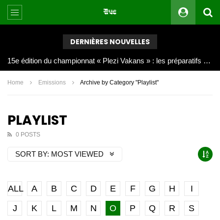
DERNIÈRES NOUVELLES
Joy Clerf Derisier, sur les traces de son père : évangéliser par la musique
Home
Emissions
Archive by Category "Playlist"
PLAYLIST
0 POSTS
SORT BY:
MOST VIEWED
ALL
A
B
C
D
E
F
G
H
I
J
K
L
M
N
O
P
Q
R
S