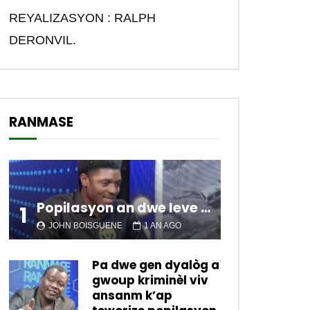
REYALIZASYON : RALPH
DERONVIL.
RANMASE
Popilasyon an dwe leve kanpe pou chanje sitiyasyon kawotik l’ap viv nan peyi a.
1
JOHN BOISGUENE
1 AN AGO
Pa dwe gen dyalòg a
gwoup kriminèl viv
ansanm k’ap