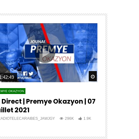
ater
Watch Later
1:42:49
04:27:12
EMYE OKAZYON
PREMYE OKAZYON
 Direct | Premye Okazyon | 07
?? ?????? 
illet 2021
???? ????
RADIOTELECARAIBES_JAWJGY
296K
1.9K
RADIOTELECA