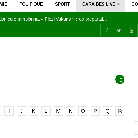
MIE
POLITIQUE
SPORT
CARAIBES LIVE
CO
Joy Clerf Derisier, sur les traces de son père : évangéliser par la musique
I
J
K
L
M
N
O
P
Q
R