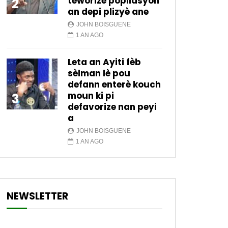
teworize popilasyon
2
an depi plizyè ane
JOHN BOISGUENE
1 AN AGO
Leta an Ayiti fèb
sèlman lè pou
defann enterè kouch
moun ki pi
3
defavorize nan peyi
a
JOHN BOISGUENE
1 AN AGO
NEWSLETTER