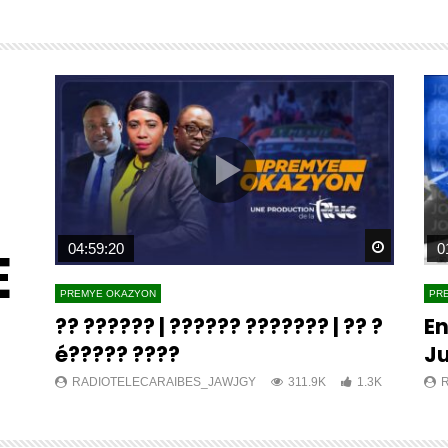
E
Watch Later
Watch L
04:59:20
0
PREMYE OKAZYON
PR
?? ?????? | ?????? ??????? | ?? ?
En
é????? ????
Ju
K
RADIOTELECARAIBES_JAWJGY
311.9K
1.3K