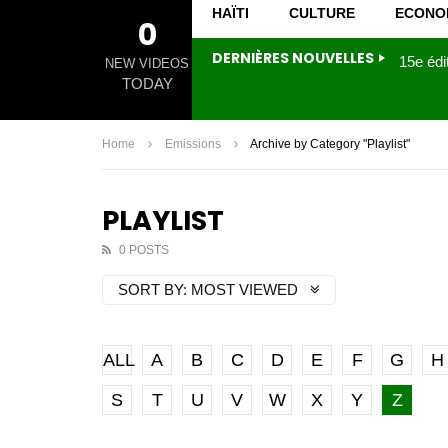
HAÏTI
CULTURE
ECONO
0
DERNIÈRES NOUVELLES
NEW VIDEOS
TODAY
Home
Emissions
Archive by Category "Playlist"
PLAYLIST
0 POSTS
SORT BY:
MOST VIEWED
ALL
A
B
C
D
E
F
G
H
S
T
U
V
W
X
Y
Z