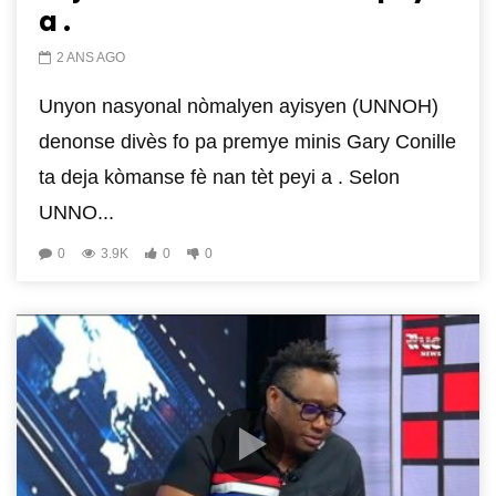
a .
2 ANS AGO
Unyon nasyonal nòmalyen ayisyen (UNNOH)
denonse divès fo pa premye minis Gary Conille
ta deja kòmanse fè nan tèt peyi a . Selon
UNNO...
0
3.9K
0
0