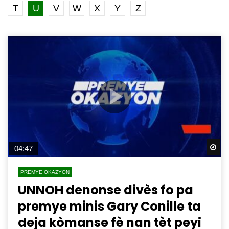
T
U
V
W
X
Y
Z
Wa
04:47
PREMYE OKAZYON
UNNOH denonse divès fo pa
premye minis Gary Conille ta
deja kòmanse fè nan tèt peyi