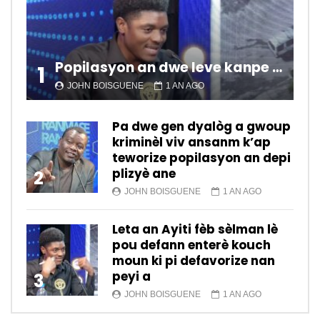
Popilasyon an dwe leve kanpe pou chanje sitiyasyon kawotik l’ap viv nan peyi a.
1
JOHN BOISGUENE
1 AN AGO
Pa dwe gen dyalòg a gwoup
kriminèl viv ansanm k’ap
teworize popilasyon an depi
plizyè ane
2
JOHN BOISGUENE
1 AN AGO
Leta an Ayiti fèb sèlman lè
pou defann enterè kouch
moun ki pi defavorize nan
peyi a
3
JOHN BOISGUENE
1 AN AGO