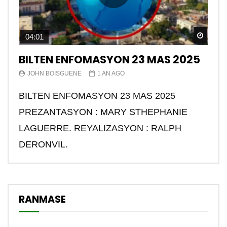
Watch
04:01
BILTEN ENFOMASYON 23 MAS 2025
JOHN BOISGUENE
1 AN AGO
BILTEN ENFOMASYON 23 MAS 2025
PREZANTASYON : MARY STHEPHANIE
LAGUERRE. REYALIZASYON : RALPH
DERONVIL.
RANMASE