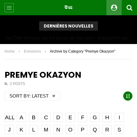
DERNIÈRES NOUVELLES
Joy Clerf Derisier, sur les traces de son père : évangéliser par la musique
Home
Emissions
Archive by Category "Premye Okazyon"
PREMYE OKAZYON
2 POSTS
SORT BY:
LATEST
ALL
A
B
C
D
E
F
G
H
I
J
K
L
M
N
O
P
Q
R
S