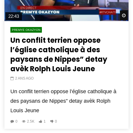
Wa
22:43
PREMYE OKAZYON
Un conflit terrien oppose
l’église catholique à des
paysans de Nippes” detay
avèk Rolph Louis Jeune
2 ANS AGO
Un conflit terrien oppose l’église catholique à
des paysans de Nippes” detay avèk Rolph
Louis Jeune
0
2.5K
1
0