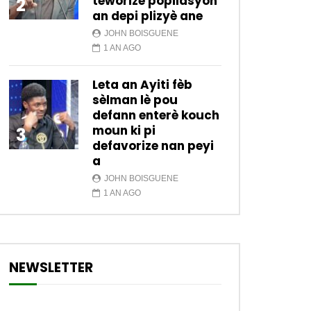
teworize popilasyon
2
an depi plizyè ane
JOHN BOISGUENE
1 AN AGO
Leta an Ayiti fèb
sèlman lè pou
defann enterè kouch
moun ki pi
3
defavorize nan peyi
a
JOHN BOISGUENE
1 AN AGO
NEWSLETTER