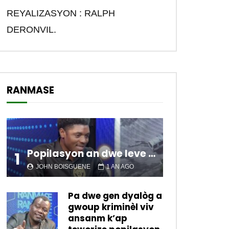
REYALIZASYON : RALPH
DERONVIL.
RANMASE
Popilasyon an dwe leve kanpe pou chanje sitiyasyon kawotik l’ap viv nan peyi a.
1
JOHN BOISGUENE
1 AN AGO
Pa dwe gen dyalòg a
gwoup kriminèl viv
ansanm k’ap