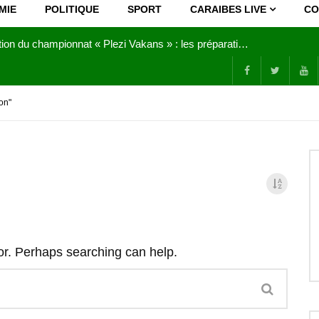
MIE
POLITIQUE
SPORT
CARAIBES LIVE
CO
Joy Clerf Derisier, sur les traces de son père : évangéliser par la musique
on"
for. Perhaps searching can help.