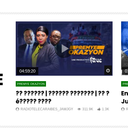
E
Watch Later
Watch L
04:59:20
0
PREMYE OKAZYON
PR
?? ?????? | ?????? ??????? | ?? ?
En
é????? ????
Ju
K
RADIOTELECARAIBES_JAWJGY
311.9K
1.3K