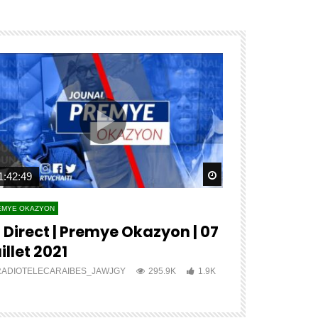
ater
Watch Later
1:42:49
04:27:12
EMYE OKAZYON
PREMYE OKAZYON
 Direct | Premye Okazyon | 07
?? ?????? 
illet 2021
???? ????
RADIOTELECARAIBES_JAWJGY
295.9K
1.9K
RADIOTELECA