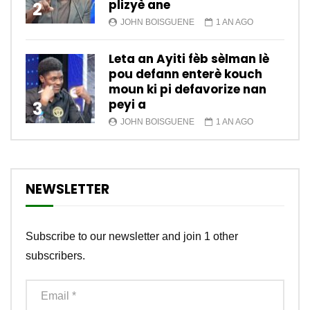
plizyè ane
2
JOHN BOISGUENE
1 AN AGO
Leta an Ayiti fèb sèlman lè
pou defann enterè kouch
moun ki pi defavorize nan
peyi a
3
JOHN BOISGUENE
1 AN AGO
NEWSLETTER
Subscribe to our newsletter and join 1 other
subscribers.