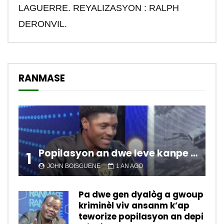
LAGUERRE. REYALIZASYON : RALPH
DERONVIL.
RANMASE
Popilasyon an dwe leve kanpe pou chanje sitiyasyon kawotik l’ap viv nan peyi a.
1
JOHN BOISGUENE
1 AN AGO
Pa dwe gen dyalòg a gwoup
kriminèl viv ansanm k’ap
teworize popilasyon an depi