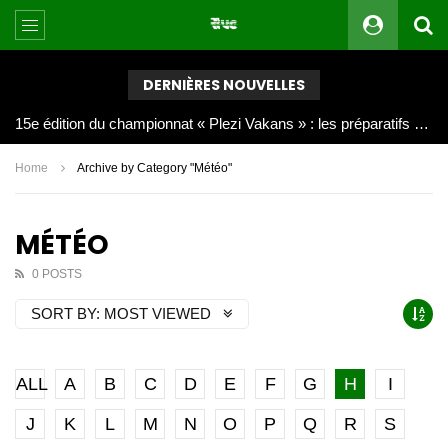
DERNIÈRES NOUVELLES
Joy Clerf Derisier, sur les traces de son père : évangéliser par la musique
Home
Archive by Category "Météo"
MÉTÉO
0 POSTS
SORT BY:
MOST VIEWED
ALL
A
B
C
D
E
F
G
H
I
J
K
L
M
N
O
P
Q
R
S