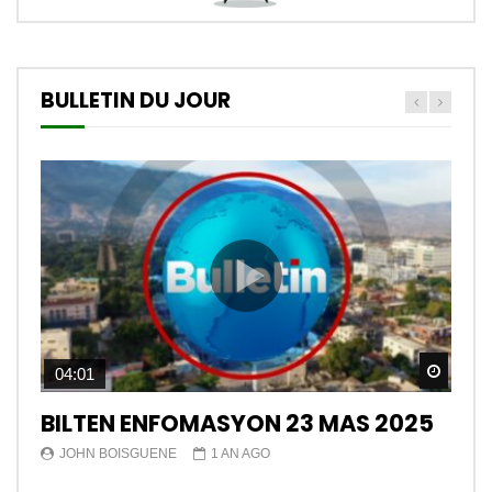
BULLETIN DU JOUR
Watch
04:01
BILTEN ENFOMASYON 23 MAS 2025
JOHN BOISGUENE
1 AN AGO