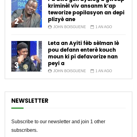
kriminèl viv ansanm k’ap
teworize popilasyon an depi
plizyè ane
2
JOHN BOISGUENE
1 AN AGO
Leta an Ayiti fèb sèlman lè
pou defann enterè kouch
moun ki pi defavorize nan
peyi a
3
JOHN BOISGUENE
1 AN AGO
NEWSLETTER
Subscribe to our newsletter and join 1 other
subscribers.