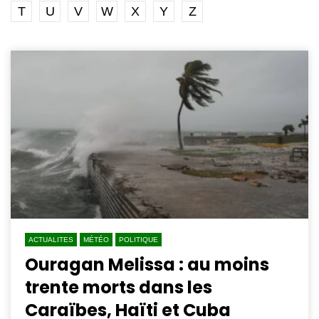
T
U
V
W
X
Y
Z
ACTUALITES
MÉTÉO
POLITIQUE
Ouragan Melissa : au moins
trente morts dans les
Caraïbes, Haïti et Cuba