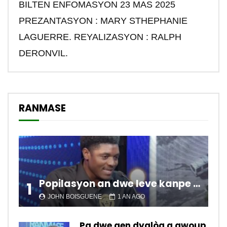
BILTEN ENFOMASYON 23 MAS 2025
PREZANTASYON : MARY STHEPHANIE
LAGUERRE. REYALIZASYON : RALPH
DERONVIL.
RANMASE
Popilasyon an dwe leve kanpe pou chanje sitiyasyon kawotik l’ap viv nan peyi a.
1
JOHN BOISGUENE
1 AN AGO
Pa dwe gen dyalòg a gwoup