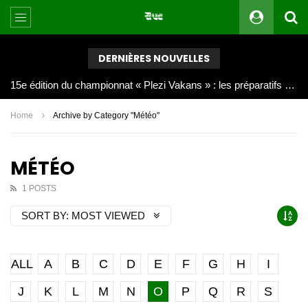
DERNIÈRES NOUVELLES
Joy Clerf Derisier, sur les traces de son père : évangéliser par la musique
Home
Archive by Category "Météo"
MÉTÉO
1 POSTS
SORT BY:
MOST VIEWED
ALL
A
B
C
D
E
F
G
H
I
J
K
L
M
N
O
P
Q
R
S