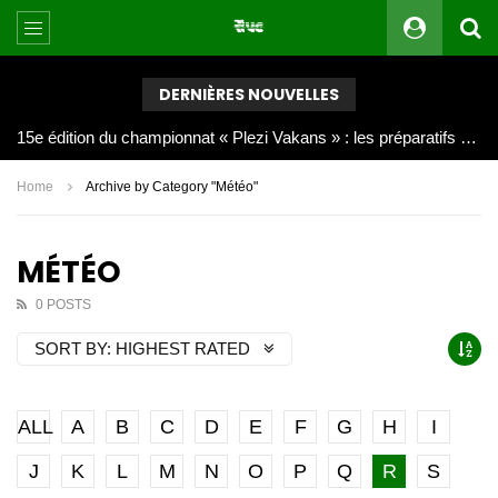
DERNIÈRES NOUVELLES
Joy Clerf Derisier, sur les traces de son père : évangéliser par la musique
Home
Archive by Category "Météo"
MÉTÉO
0 POSTS
SORT BY:
HIGHEST RATED
ALL
A
B
C
D
E
F
G
H
I
J
K
L
M
N
O
P
Q
R
S