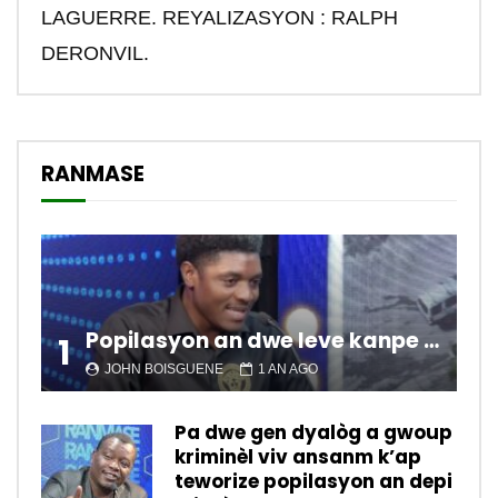
LAGUERRE. REYALIZASYON : RALPH
DERONVIL.
RANMASE
Popilasyon an dwe leve kanpe pou chanje sitiyasyon kawotik l’ap viv nan peyi a.
1
JOHN BOISGUENE
1 AN AGO
Pa dwe gen dyalòg a gwoup
kriminèl viv ansanm k’ap
teworize popilasyon an depi