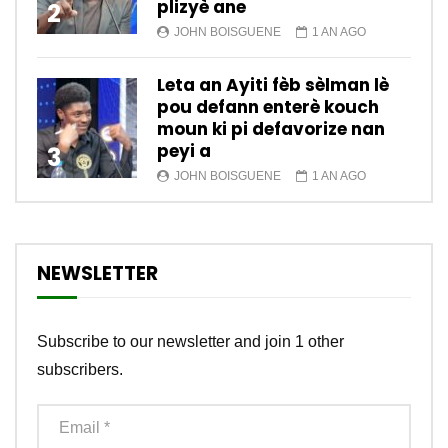
plizyè ane
2
JOHN BOISGUENE
1 AN AGO
Leta an Ayiti fèb sèlman lè
pou defann enterè kouch
moun ki pi defavorize nan
peyi a
3
JOHN BOISGUENE
1 AN AGO
NEWSLETTER
Subscribe to our newsletter and join 1 other
subscribers.