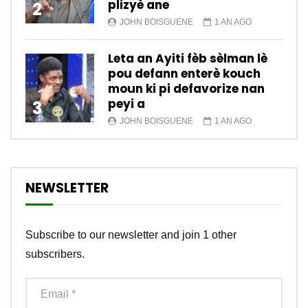
plizyè ane
2
JOHN BOISGUENE
1 AN AGO
Leta an Ayiti fèb sèlman lè
pou defann enterè kouch
moun ki pi defavorize nan
peyi a
3
JOHN BOISGUENE
1 AN AGO
NEWSLETTER
Subscribe to our newsletter and join 1 other
subscribers.