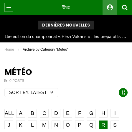
DERNIÈRES NOUVELLES
Joy Clerf Derisier, sur les traces de son père : évangéliser par la musique
Home
Archive by Category "Météo"
MÉTÉO
0 POSTS
SORT BY:
LATEST
ALL
A
B
C
D
E
F
G
H
I
J
K
L
M
N
O
P
Q
R
S