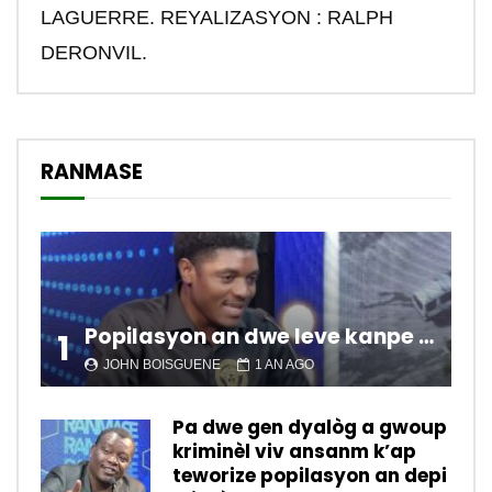
LAGUERRE. REYALIZASYON : RALPH
DERONVIL.
RANMASE
Popilasyon an dwe leve kanpe pou chanje sitiyasyon kawotik l’ap viv nan peyi a.
1
JOHN BOISGUENE
1 AN AGO
Pa dwe gen dyalòg a gwoup
kriminèl viv ansanm k’ap
teworize popilasyon an depi