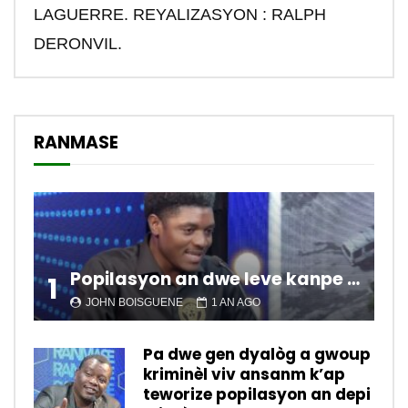
LAGUERRE. REYALIZASYON : RALPH
DERONVIL.
RANMASE
Popilasyon an dwe leve kanpe pou chanje sitiyasyon kawotik l’ap viv nan peyi a.
1
JOHN BOISGUENE
1 AN AGO
Pa dwe gen dyalòg a gwoup
kriminèl viv ansanm k’ap
teworize popilasyon an depi