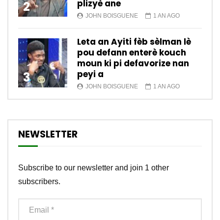
plizyè ane
2
JOHN BOISGUENE
1 AN AGO
Leta an Ayiti fèb sèlman lè
pou defann enterè kouch
moun ki pi defavorize nan
peyi a
3
JOHN BOISGUENE
1 AN AGO
NEWSLETTER
Subscribe to our newsletter and join 1 other
subscribers.