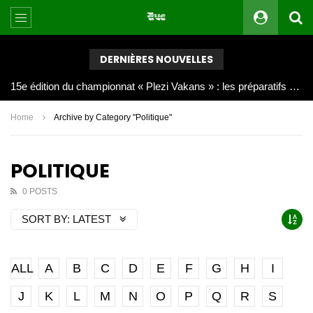
DERNIÈRES NOUVELLES
Joy Clerf Derisier, sur les traces de son père : évangéliser par la musique
Home
Archive by Category "Politique"
POLITIQUE
0 POSTS
SORT BY:
LATEST
ALL
A
B
C
D
E
F
G
H
I
J
K
L
M
N
O
P
Q
R
S