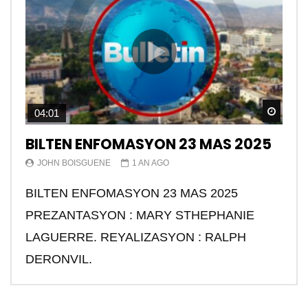
Watch
04:01
BILTEN ENFOMASYON 23 MAS 2025
JOHN BOISGUENE
1 AN AGO
BILTEN ENFOMASYON 23 MAS 2025
PREZANTASYON : MARY STHEPHANIE
LAGUERRE. REYALIZASYON : RALPH
DERONVIL.