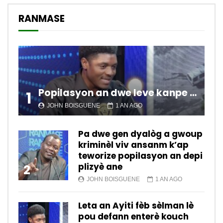
RANMASE
Popilasyon an dwe leve kanpe pou chanje sitiyasyon kawotik l’ap viv nan peyi a.
1
JOHN BOISGUENE
1 AN AGO
Pa dwe gen dyalòg a gwoup
kriminèl viv ansanm k’ap
teworize popilasyon an depi
plizyè ane
2
JOHN BOISGUENE
1 AN AGO
Leta an Ayiti fèb sèlman lè
pou defann enterè kouch