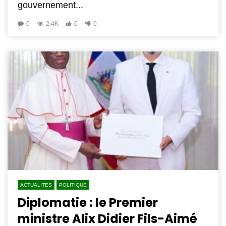
gouvernement...
0
2.4K
0
0
ACTUALITES
POLITIQUE
Diplomatie : le Premier
ministre Alix Didier Fils-Aimé