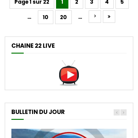
Page 1 sur 22
1
2
3
4
5
…
…
10
20
CHAINE 22 LIVE
BULLETIN DU JOUR