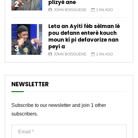
plizyè ane
2
JOHN BOISGUENE
1 AN AGO
Leta an Ayiti fèb sèlman lè
pou defann enterè kouch
moun ki pi defavorize nan
peyi a
3
JOHN BOISGUENE
1 AN AGO
NEWSLETTER
Subscribe to our newsletter and join 1 other
subscribers.