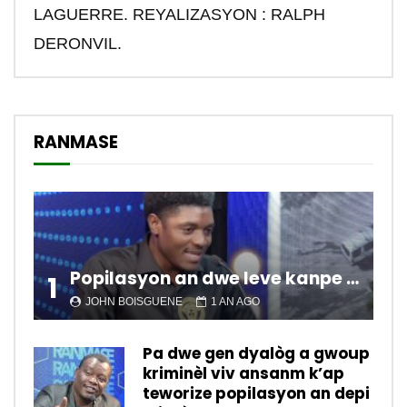
LAGUERRE. REYALIZASYON : RALPH
DERONVIL.
RANMASE
Popilasyon an dwe leve kanpe pou chanje sitiyasyon kawotik l’ap viv nan peyi a.
1
JOHN BOISGUENE
1 AN AGO
Pa dwe gen dyalòg a gwoup
kriminèl viv ansanm k’ap
teworize popilasyon an depi