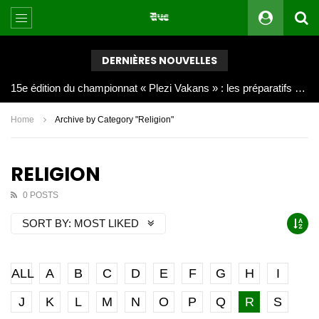
DERNIÈRES NOUVELLES
Joy Clerf Derisier, sur les traces de son père : évangéliser par la musique
Home
Archive by Category "Religion"
RELIGION
0 POSTS
SORT BY:
MOST LIKED
ALL
A
B
C
D
E
F
G
H
I
J
K
L
M
N
O
P
Q
R
S