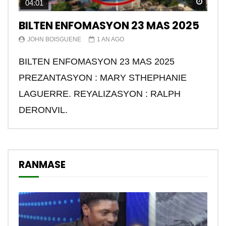
Watch
04:01
BILTEN ENFOMASYON 23 MAS 2025
JOHN BOISGUENE
1 AN AGO
BILTEN ENFOMASYON 23 MAS 2025
PREZANTASYON : MARY STHEPHANIE
LAGUERRE. REYALIZASYON : RALPH
DERONVIL.
RANMASE