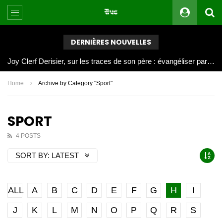
DERNIÈRES NOUVELLES
Joy Clerf Derisier, sur les traces de son père : évangéliser par la musique
Home
Archive by Category "Sport"
SPORT
4 POSTS
SORT BY:
LATEST
ALL
A
B
C
D
E
F
G
H
I
J
K
L
M
N
O
P
Q
R
S