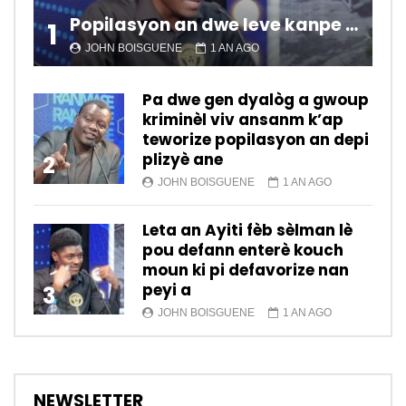
Popilasyon an dwe leve kanpe pou chanje sitiyasyon kawotik l’ap viv nan peyi a.
1
JOHN BOISGUENE
1 AN AGO
Pa dwe gen dyalòg a gwoup
kriminèl viv ansanm k’ap
teworize popilasyon an depi
plizyè ane
2
JOHN BOISGUENE
1 AN AGO
Leta an Ayiti fèb sèlman lè
pou defann enterè kouch
moun ki pi defavorize nan
peyi a
3
JOHN BOISGUENE
1 AN AGO
NEWSLETTER