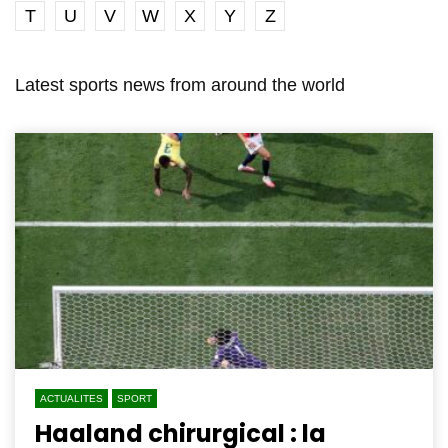
T
U
V
W
X
Y
Z
Latest sports news from around the world
ACTUALITES
SPORT
Haaland chirurgical : la