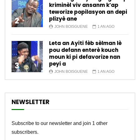
kriminèl viv ansanm k’ap
teworize popilasyon an depi
plizyè ane
2
JOHN BOISGUENE
1 AN AGO
Leta an Ayiti fèb sèlman lè
pou defann enterè kouch
moun ki pi defavorize nan
peyi a
3
JOHN BOISGUENE
1 AN AGO
NEWSLETTER
Subscribe to our newsletter and join 1 other
subscribers.