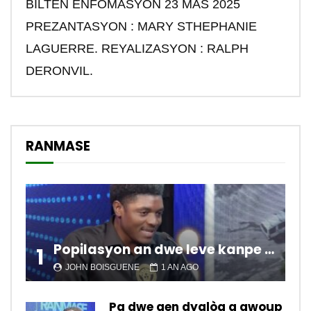
BILTEN ENFOMASYON 23 MAS 2025
PREZANTASYON : MARY STHEPHANIE
LAGUERRE. REYALIZASYON : RALPH
DERONVIL.
RANMASE
Popilasyon an dwe leve kanpe pou chanje sitiyasyon kawotik l’ap viv nan peyi a.
1
JOHN BOISGUENE
1 AN AGO
Pa dwe gen dyalòg a gwoup