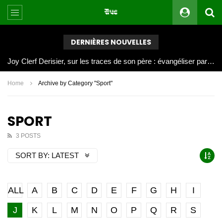
DERNIÈRES NOUVELLES
Joy Clerf Derisier, sur les traces de son père : évangéliser par la musique
Home
Archive by Category "Sport"
SPORT
3 POSTS
SORT BY:
LATEST
ALL
A
B
C
D
E
F
G
H
I
J
K
L
M
N
O
P
Q
R
S