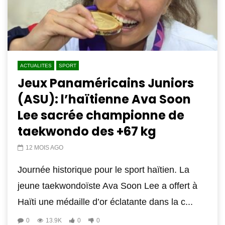
ACTUALITES
SPORT
Jeux Panaméricains Juniors
(ASU): l’haïtienne Ava Soon
Lee sacrée championne de
taekwondo des +67 kg
12 MOIS AGO
Journée historique pour le sport haïtien. La
jeune taekwondoïste Ava Soon Lee a offert à
Haïti une médaille d’or éclatante dans la c...
0
13.9K
0
0