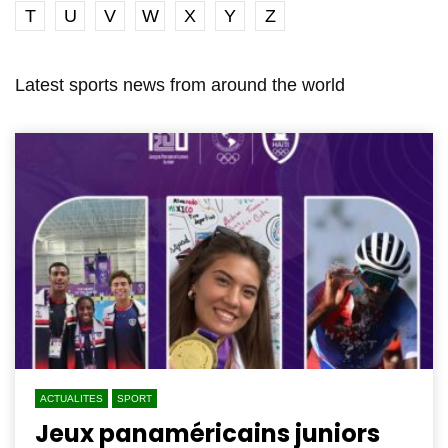
T
U
V
W
X
Y
Z
Latest sports news from around the world
ACTUALITES
SPORT
Jeux panaméricains juniors