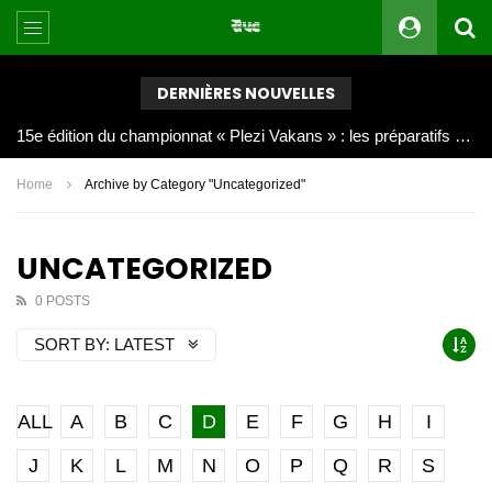
DERNIÈRES NOUVELLES
Joy Clerf Derisier, sur les traces de son père : évangéliser par la musique
Home
Archive by Category "Uncategorized"
UNCATEGORIZED
0 POSTS
SORT BY:
LATEST
ALL
A
B
C
D
E
F
G
H
I
J
K
L
M
N
O
P
Q
R
S