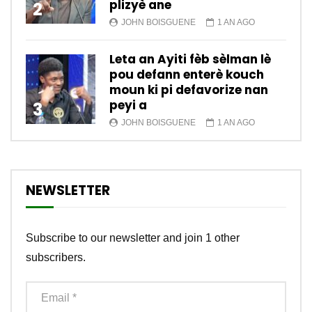
plizyè ane
2
JOHN BOISGUENE
1 AN AGO
Leta an Ayiti fèb sèlman lè
pou defann enterè kouch
moun ki pi defavorize nan
peyi a
3
JOHN BOISGUENE
1 AN AGO
NEWSLETTER
Subscribe to our newsletter and join 1 other
subscribers.