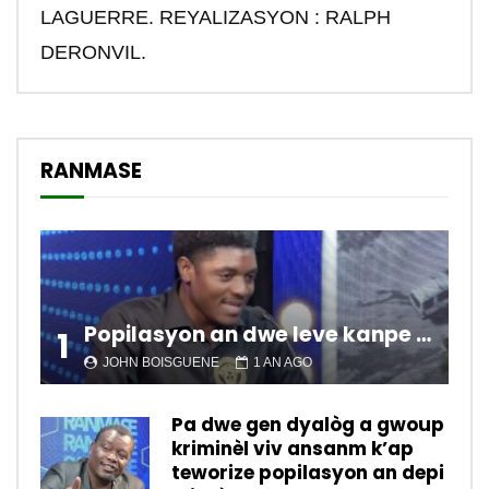
LAGUERRE. REYALIZASYON : RALPH
DERONVIL.
RANMASE
Popilasyon an dwe leve kanpe pou chanje sitiyasyon kawotik l’ap viv nan peyi a.
1
JOHN BOISGUENE
1 AN AGO
Pa dwe gen dyalòg a gwoup
kriminèl viv ansanm k’ap
teworize popilasyon an depi