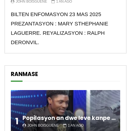
JOHN BOISGUENE
1 AN AGO
BILTEN ENFOMASYON 23 MAS 2025
PREZANTASYON : MARY STHEPHANIE
LAGUERRE. REYALIZASYON : RALPH
DERONVIL.
RANMASE
Popilasyon an dwe leve kanpe pou chanje sitiyasyon kawotik l’ap viv nan peyi a.
1
JOHN BOISGUENE
1 AN AGO