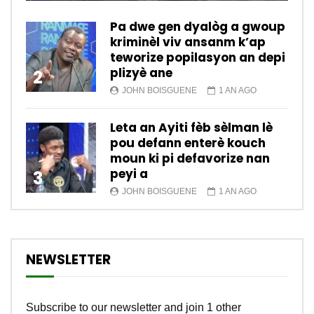
Pa dwe gen dyalòg a gwoup
kriminèl viv ansanm k’ap
teworize popilasyon an depi
plizyè ane
2
JOHN BOISGUENE
1 AN AGO
Leta an Ayiti fèb sèlman lè
pou defann enterè kouch
moun ki pi defavorize nan
peyi a
3
JOHN BOISGUENE
1 AN AGO
NEWSLETTER
Subscribe to our newsletter and join 1 other