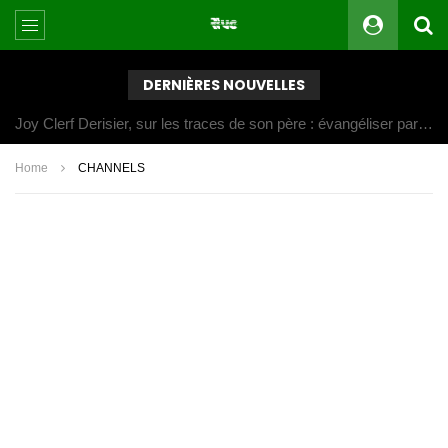
DERNIÈRES NOUVELLES
Joy Clerf Derisier, sur les traces de son père : évangéliser par la musique
Home
CHANNELS