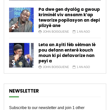
Pa dwe gen dyalòg a gwoup
kriminèl viv ansanm k’ap
teworize popilasyon an depi
plizyè ane
2
JOHN BOISGUENE
1 AN AGO
Leta an Ayiti fèb sèlman lè
pou defann enterè kouch
moun ki pi defavorize nan
peyi a
3
JOHN BOISGUENE
1 AN AGO
NEWSLETTER
Subscribe to our newsletter and join 1 other