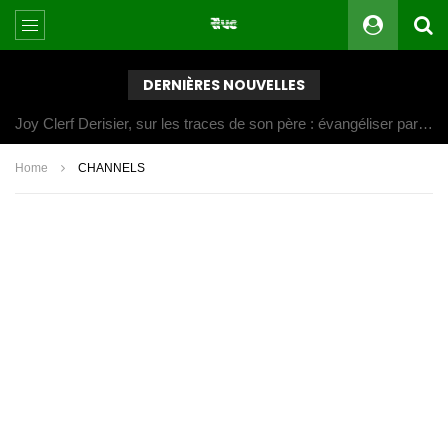
DERNIÈRES NOUVELLES
Joy Clerf Derisier, sur les traces de son père : évangéliser par la musique
Home
CHANNELS