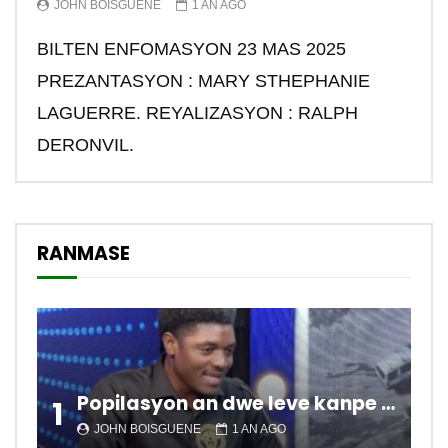
JOHN BOISGUENE
1 AN AGO
BILTEN ENFOMASYON 23 MAS 2025
PREZANTASYON : MARY STHEPHANIE
LAGUERRE. REYALIZASYON : RALPH
DERONVIL.
RANMASE
Popilasyon an dwe leve kanpe pou chanje sitiyasyon kawotik l’ap viv nan peyi a.
1
JOHN BOISGUENE
1 AN AGO