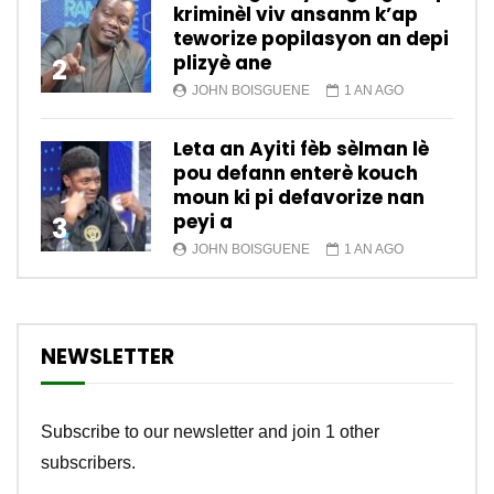
kriminèl viv ansanm k’ap
teworize popilasyon an depi
plizyè ane
2
JOHN BOISGUENE
1 AN AGO
Leta an Ayiti fèb sèlman lè
pou defann enterè kouch
moun ki pi defavorize nan
peyi a
3
JOHN BOISGUENE
1 AN AGO
NEWSLETTER
Subscribe to our newsletter and join 1 other
subscribers.