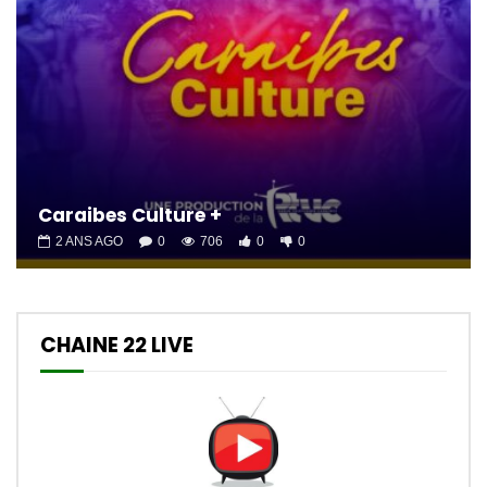
Caraibes Culture +
2 ANS AGO
0
706
0
0
CHAINE 22 LIVE