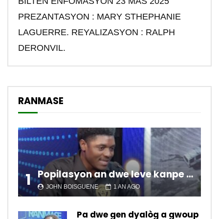
BILTEN ENFOMASYON 23 MAS 2025
PREZANTASYON : MARY STHEPHANIE
LAGUERRE. REYALIZASYON : RALPH
DERONVIL.
RANMASE
Popilasyon an dwe leve kanpe pou chanje sitiyasyon kawotik l’ap viv nan peyi a.
1
JOHN BOISGUENE
1 AN AGO
Pa dwe gen dyalòg a gwoup