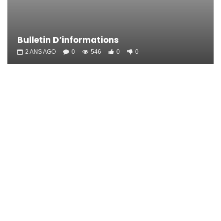
Bulletin D’informations
2 ANS AGO
0
546
0
0