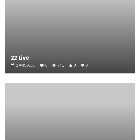
22 Live
2 ANS AGO
0
741
0
0