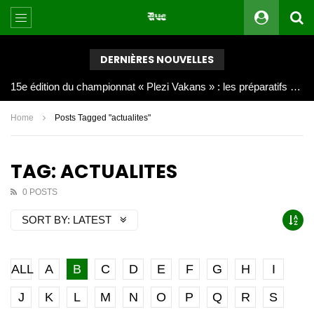
DERNIÈRES NOUVELLES
Joy Clerf Derisier, sur les traces de son père : évangéliser par la musique
Home
Posts Tagged "actualites"
TAG: ACTUALITES
0 POSTS
SORT BY:
LATEST
ALL
A
B
C
D
E
F
G
H
I
J
K
L
M
N
O
P
Q
R
S