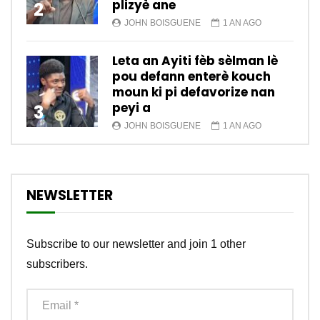
plizyè ane
2
JOHN BOISGUENE
1 AN AGO
Leta an Ayiti fèb sèlman lè
pou defann enterè kouch
moun ki pi defavorize nan
peyi a
3
JOHN BOISGUENE
1 AN AGO
NEWSLETTER
Subscribe to our newsletter and join 1 other
subscribers.