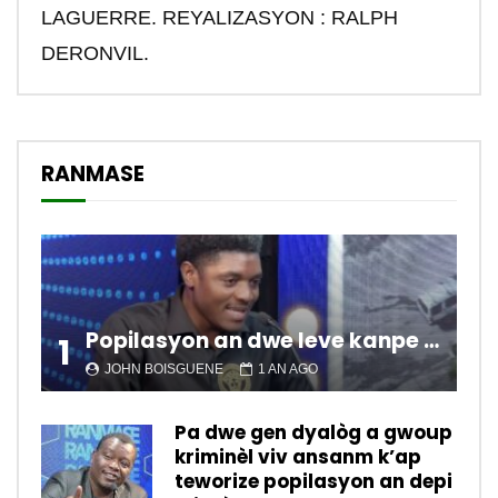
LAGUERRE. REYALIZASYON : RALPH
DERONVIL.
RANMASE
Popilasyon an dwe leve kanpe pou chanje sitiyasyon kawotik l’ap viv nan peyi a.
1
JOHN BOISGUENE
1 AN AGO
Pa dwe gen dyalòg a gwoup
kriminèl viv ansanm k’ap
teworize popilasyon an depi