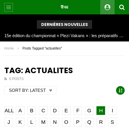
DERNIÈRES NOUVELLES
Joy Clerf Derisier, sur les traces de son père : évangéliser par la musique
Home
Posts Tagged "actualites"
TAG: ACTUALITES
0 POSTS
SORT BY:
LATEST
ALL
A
B
C
D
E
F
G
H
I
J
K
L
M
N
O
P
Q
R
S