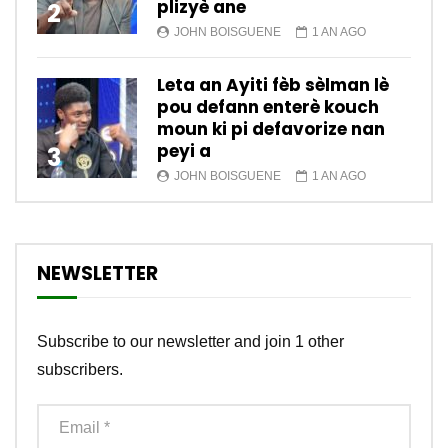
plizyè ane
2
JOHN BOISGUENE
1 AN AGO
Leta an Ayiti fèb sèlman lè
pou defann enterè kouch
moun ki pi defavorize nan
peyi a
3
JOHN BOISGUENE
1 AN AGO
NEWSLETTER
Subscribe to our newsletter and join 1 other
subscribers.