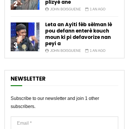
plizyè ane
2
JOHN BOISGUENE
1 AN AGO
Leta an Ayiti fèb sèlman lè
pou defann enterè kouch
moun ki pi defavorize nan
peyi a
3
JOHN BOISGUENE
1 AN AGO
NEWSLETTER
Subscribe to our newsletter and join 1 other
subscribers.