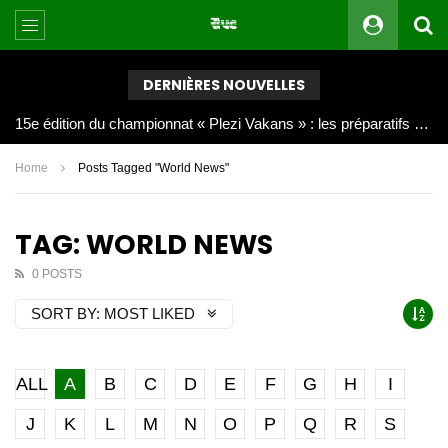
DERNIÈRES NOUVELLES
Joy Clerf Derisier, sur les traces de son père : évangéliser par la musique
Home
Posts Tagged "World News"
TAG: WORLD NEWS
0 POSTS
SORT BY:
MOST LIKED
ALL
A
B
C
D
E
F
G
H
I
J
K
L
M
N
O
P
Q
R
S