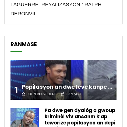
LAGUERRE. REYALIZASYON : RALPH
DERONVIL.
RANMASE
Popilasyon an dwe leve kanpe pou chanje sitiyasyon kawotik l’ap viv nan peyi a.
1
JOHN BOISGUENE
1 AN AGO
Pa dwe gen dyalòg a gwoup
kriminèl viv ansanm k’ap
teworize popilasyon an depi