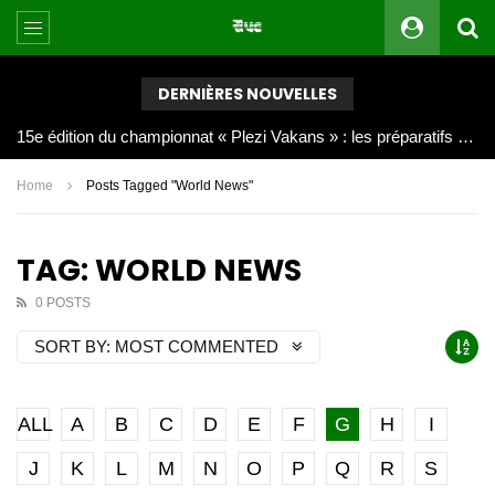
DERNIÈRES NOUVELLES
Joy Clerf Derisier, sur les traces de son père : évangéliser par la musique
Home
Posts Tagged "World News"
TAG: WORLD NEWS
0 POSTS
SORT BY:
MOST COMMENTED
ALL
A
B
C
D
E
F
G
H
I
J
K
L
M
N
O
P
Q
R
S