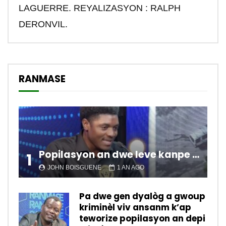
LAGUERRE. REYALIZASYON : RALPH
DERONVIL.
RANMASE
Popilasyon an dwe leve kanpe pou chanje sitiyasyon kawotik l’ap viv nan peyi a.
1
JOHN BOISGUENE
1 AN AGO
Pa dwe gen dyalòg a gwoup
kriminèl viv ansanm k’ap
teworize popilasyon an depi