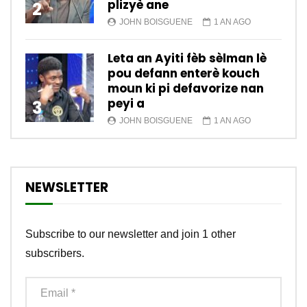
plizyè ane
2
JOHN BOISGUENE
1 AN AGO
Leta an Ayiti fèb sèlman lè
pou defann enterè kouch
moun ki pi defavorize nan
peyi a
3
JOHN BOISGUENE
1 AN AGO
NEWSLETTER
Subscribe to our newsletter and join 1 other
subscribers.