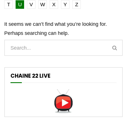
T
U
V
W
X
Y
Z
It seems we can’t find what you’re looking for.
Perhaps searching can help.
CHAINE 22 LIVE