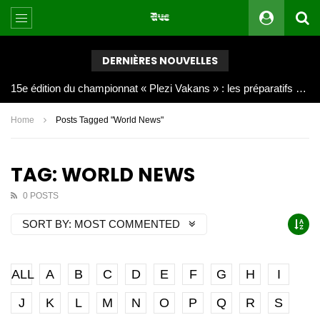
DERNIÈRES NOUVELLES
Joy Clerf Derisier, sur les traces de son père : évangéliser par la musique
Home
Posts Tagged "World News"
TAG: WORLD NEWS
0 POSTS
SORT BY:
MOST COMMENTED
ALL
A
B
C
D
E
F
G
H
I
J
K
L
M
N
O
P
Q
R
S