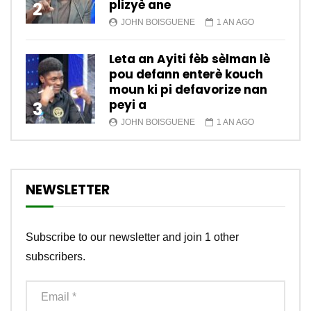
plizyè ane
2
JOHN BOISGUENE
1 AN AGO
Leta an Ayiti fèb sèlman lè
pou defann enterè kouch
moun ki pi defavorize nan
peyi a
3
JOHN BOISGUENE
1 AN AGO
NEWSLETTER
Subscribe to our newsletter and join 1 other
subscribers.