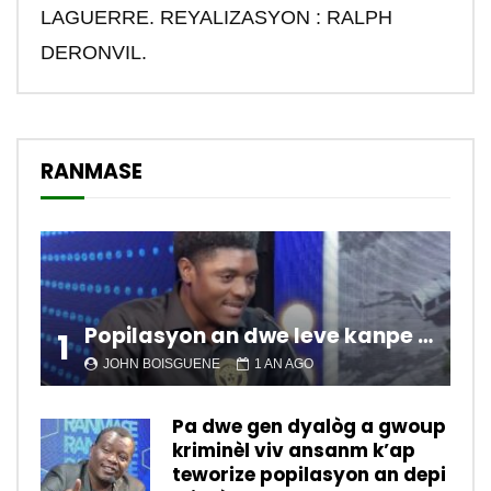
LAGUERRE. REYALIZASYON : RALPH
DERONVIL.
RANMASE
Popilasyon an dwe leve kanpe pou chanje sitiyasyon kawotik l’ap viv nan peyi a.
1
JOHN BOISGUENE
1 AN AGO
Pa dwe gen dyalòg a gwoup
kriminèl viv ansanm k’ap
teworize popilasyon an depi