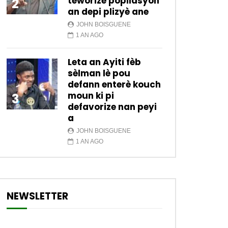
teworize popilasyon
2
an depi plizyè ane
JOHN BOISGUENE
1 AN AGO
Leta an Ayiti fèb
sèlman lè pou
defann enterè kouch
moun ki pi
3
defavorize nan peyi
a
JOHN BOISGUENE
1 AN AGO
NEWSLETTER