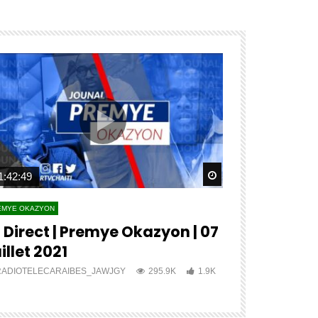
ater
Watch Later
1:42:49
04:27:12
EMYE OKAZYON
PREMYE OKAZYON
 Direct | Premye Okazyon | 07
?? ?????? 
illet 2021
???? ????
RADIOTELECARAIBES_JAWJGY
295.9K
1.9K
RADIOTELECA