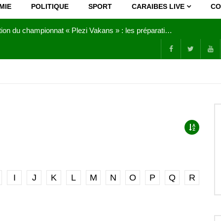
MIE
POLITIQUE
SPORT
CARAIBES LIVE
CO
Joy Clerf Derisier, sur les traces de son père : évangéliser par la musique
I
J
K
L
M
N
O
P
Q
R