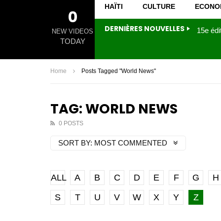
HAÏTI
CULTURE
ECONO
0
DERNIÈRES NOUVELLES
NEW VIDEOS
TODAY
Home
Posts Tagged "World News"
TAG: WORLD NEWS
0 POSTS
SORT BY:
MOST COMMENTED
ALL
A
B
C
D
E
F
G
H
S
T
U
V
W
X
Y
Z