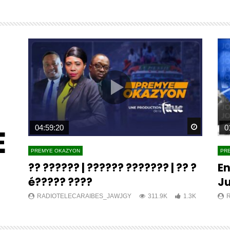
E
Watch Later
Watch L
04:59:20
0
PREMYE OKAZYON
PR
?? ?????? | ?????? ??????? | ?? ?
En
é????? ????
Ju
K
RADIOTELECARAIBES_JAWJGY
311.9K
1.3K