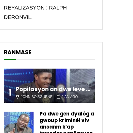
REYALIZASYON : RALPH
DERONVIL.
RANMASE
Popilasyon an dwe leve kanpe pou chanje sitiyasyon kawotik l’ap viv nan peyi a.
1
JOHN BOISGUENE
1 AN AGO
Pa dwe gen dyalòg a
gwoup kriminèl viv
ansanm k’ap