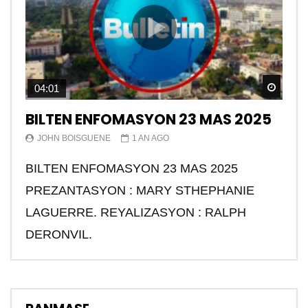
Watch
04:01
BILTEN ENFOMASYON 23 MAS 2025
JOHN BOISGUENE
1 AN AGO
BILTEN ENFOMASYON 23 MAS 2025
PREZANTASYON : MARY STHEPHANIE
LAGUERRE. REYALIZASYON : RALPH
DERONVIL.