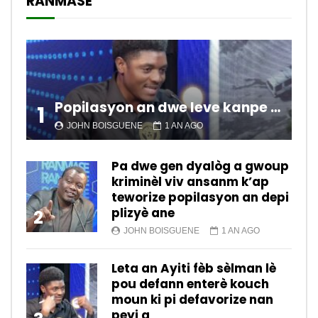
RANMASE
Popilasyon an dwe leve kanpe pou chanje sitiyasyon kawotik l’ap viv nan peyi a.
1
JOHN BOISGUENE
1 AN AGO
Pa dwe gen dyalòg a gwoup
kriminèl viv ansanm k’ap
teworize popilasyon an depi
plizyè ane
2
JOHN BOISGUENE
1 AN AGO
Leta an Ayiti fèb sèlman lè
pou defann enterè kouch
moun ki pi defavorize nan
peyi a