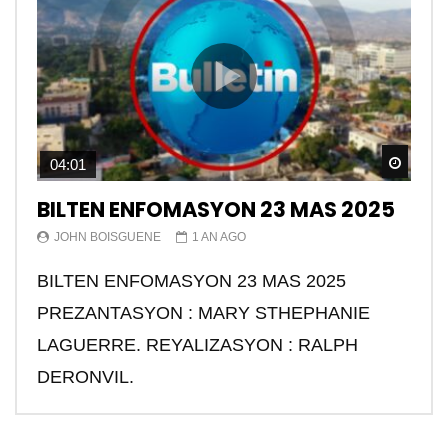
Watch
04:01
BILTEN ENFOMASYON 23 MAS 2025
JOHN BOISGUENE
1 AN AGO
BILTEN ENFOMASYON 23 MAS 2025
PREZANTASYON : MARY STHEPHANIE
LAGUERRE. REYALIZASYON : RALPH
DERONVIL.