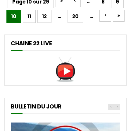
…
Page 10 sur 29
8
9
…
…
10
11
12
20
CHAINE 22 LIVE
BULLETIN DU JOUR