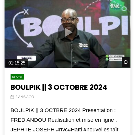
Wa
01:15:25
SPORT
BOULPIK || 3 OCTOBRE 2024
2 ANS AGO
BOULPIK || 3 OCTBRE 2024 Presentation :
FRED ANDOU Realisation et mise en ligne :
JEPHTE JOSEPH #rtvc#Haïti #nouvelleshaïti