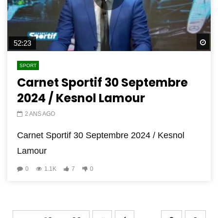
Wa
52:23
SPORT
Carnet Sportif 30 Septembre
2024 / Kesnol Lamour
2 ANS AGO
Carnet Sportif 30 Septembre 2024 / Kesnol
Lamour
0
1.1K
7
0