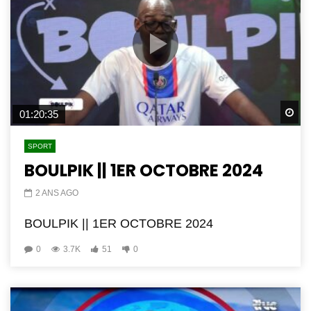
Wa
01:20:35
SPORT
BOULPIK || 1ER OCTOBRE 2024
2 ANS AGO
BOULPIK || 1ER OCTOBRE 2024
0
3.7K
51
0