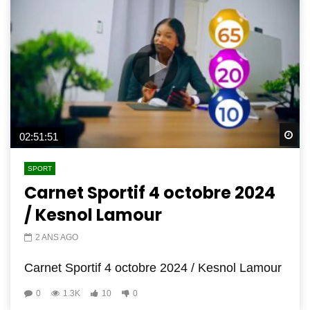
Wa
02:51:51
SPORT
Carnet Sportif 4 octobre 2024
/ Kesnol Lamour
2 ANS AGO
Carnet Sportif 4 octobre 2024 / Kesnol Lamour
0
1.3K
10
0