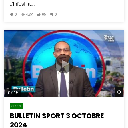
#InfosHa...
0
4.3K
65
0
Wa
07:15
SPORT
BULLETIN SPORT 3 OCTOBRE
2024