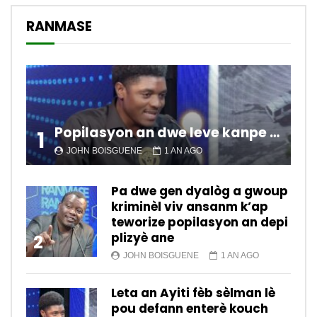
RANMASE
Popilasyon an dwe leve kanpe pou chanje sitiyasyon kawotik l’ap viv nan peyi a.
1
JOHN BOISGUENE
1 AN AGO
Pa dwe gen dyalòg a gwoup
kriminèl viv ansanm k’ap
teworize popilasyon an depi
plizyè ane
2
JOHN BOISGUENE
1 AN AGO
Leta an Ayiti fèb sèlman lè
pou defann enterè kouch