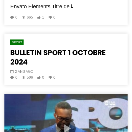
Envato Elements Titre de l̵...
0
665
1
0
SPORT
BULLETIN SPORT 1 OCTOBRE
2024
2 ANS AGO
0
506
0
0