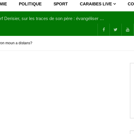
MIE
POLITIQUE
SPORT
CARAIBES LIVE
CO
Joy Clerf Derisier, sur les traces de son père : évangéliser par la musique
yon moun a distans?