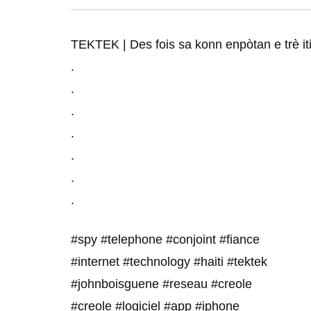
TEKTEK | Des fois sa konn enpòtan e trè it
.
.
.
.
.
.
.
#spy #telephone #conjoint #fiance
#internet #technology #haiti #tektek
#johnboisguene #reseau #creole
#creole #logiciel #app #iphone