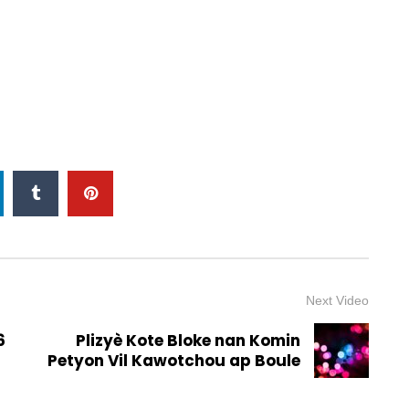
Next Video
6
Plizyè Kote Bloke nan Komin
Petyon Vil Kawotchou ap Boule