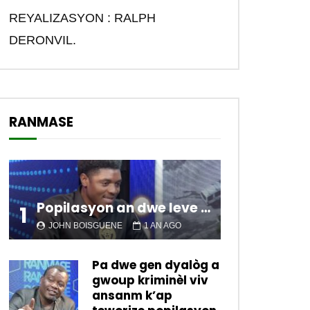
REYALIZASYON : RALPH
DERONVIL.
RANMASE
Popilasyon an dwe leve kanpe pou chanje sitiyasyon kawotik l’ap viv nan peyi a.
1
JOHN BOISGUENE
1 AN AGO
Pa dwe gen dyalòg a
gwoup kriminèl viv
ansanm k’ap