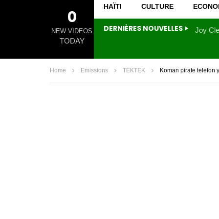
HAÏTI
CULTURE
ECONO
0
DERNIÈRES NOUVELLES
NEW VIDEOS
TODAY
Home
Emissions
TEKTEK
Koman pirate telefon 