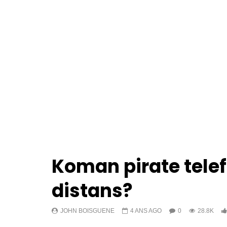
Koman pirate tele
distans?
JOHN BOISGUENE
4 ANS AGO
0
28.8K