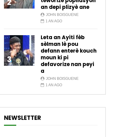
teworize popilasyon
2
an depi plizyè ane
JOHN BOISGUENE
1 AN AGO
Leta an Ayiti fèb
sèlman lè pou
defann enterè kouch
moun ki pi
3
defavorize nan peyi
a
JOHN BOISGUENE
1 AN AGO
NEWSLETTER