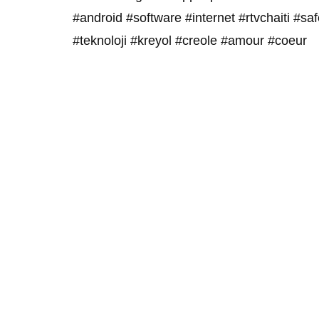
#android #software #internet #rtvchaiti #s
#teknoloji #kreyol #creole #amour #coeur