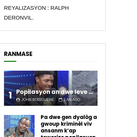
REYALIZASYON : RALPH
DERONVIL.
RANMASE
Popilasyon an dwe leve kanpe pou chanje sitiyasyon kawotik l’ap viv nan peyi a.
1
JOHN BOISGUENE
1 AN AGO
Pa dwe gen dyalòg a
gwoup kriminèl viv
ansanm k’ap