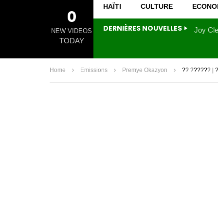
HAÏTI
CULTURE
ECONO
0
DERNIÈRES NOUVELLES
NEW VIDEOS
TODAY
Home
Emissions
Premye Okazyon
?? ?????? | 