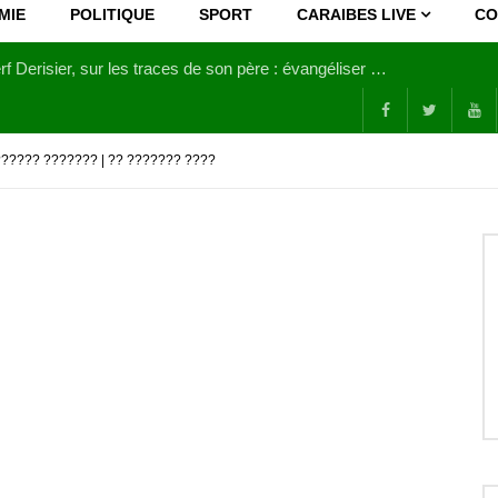
MIE
POLITIQUE
SPORT
CARAIBES LIVE
CO
Joy Clerf Derisier, sur les traces de son père : évangéliser par la musique
?????? ??????? | ?? ??????? ????