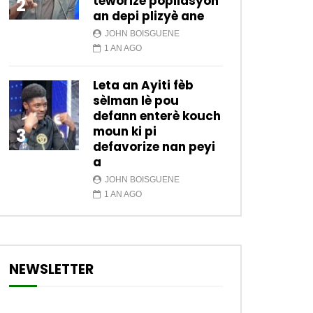
teworize popilasyon
2
an depi plizyè ane
JOHN BOISGUENE
1 AN AGO
Leta an Ayiti fèb
sèlman lè pou
defann enterè kouch
moun ki pi
3
defavorize nan peyi
a
JOHN BOISGUENE
1 AN AGO
NEWSLETTER