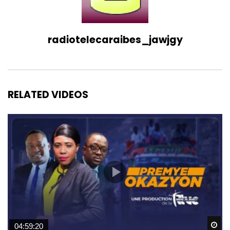
radiotelecaraibes_jawjgy
RELATED VIDEOS
Wa
04:59:20