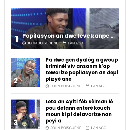
Popilasyon an dwe leve kanpe pou chanje sitiyasyon kawotik l’ap viv nan peyi a.
1
JOHN BOISGUENE
1 AN AGO
Pa dwe gen dyalòg a gwoup
kriminèl viv ansanm k’ap
teworize popilasyon an depi
plizyè ane
2
JOHN BOISGUENE
1 AN AGO
Leta an Ayiti fèb sèlman lè
pou defann enterè kouch
moun ki pi defavorize nan
peyi a
3
JOHN BOISGUENE
1 AN AGO