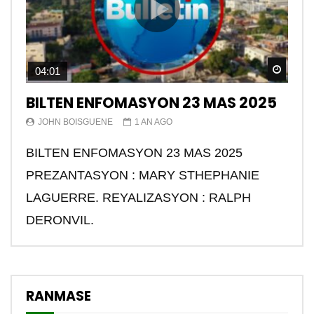
Watch
04:01
BILTEN ENFOMASYON 23 MAS 2025
JOHN BOISGUENE
1 AN AGO
BILTEN ENFOMASYON 23 MAS 2025
PREZANTASYON : MARY STHEPHANIE
LAGUERRE. REYALIZASYON : RALPH
DERONVIL.
RANMASE