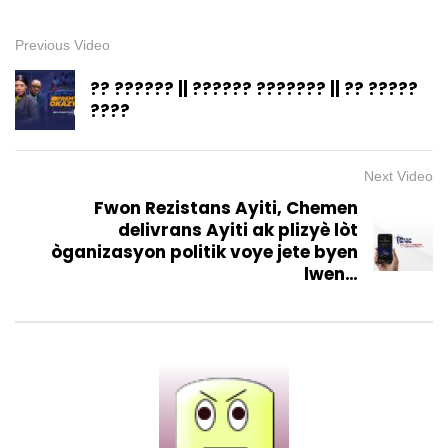
Previous Video
?? ?????? || ?????? ??????? || ?? ?????
????
Next Video
Fwon Rezistans Ayiti, Chemen
delivrans Ayiti ak plizyè lòt
òganizasyon politik voye jete byen
lwen…