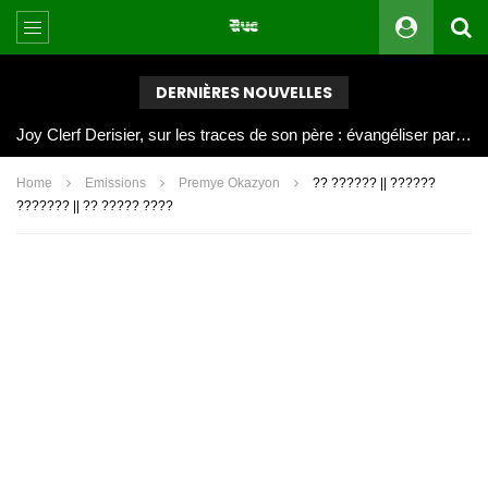
DERNIÈRES NOUVELLES
Joy Clerf Derisier, sur les traces de son père : évangéliser par la musique
Home
Emissions
Premye Okazyon
?? ?????? || ??????
??????? || ?? ????? ????