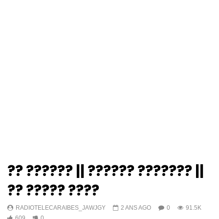
?? ?????? || ?????? ??????? ||
?? ????? ????
RADIOTELECARAIBES_JAWJGY
2 ANS AGO
0
91.5K
609
0