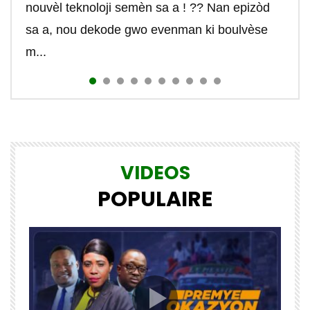
nouvèl teknoloji semèn sa a ! ?? Nan epizòd
nom...
nouvelle vie dans laquelle ils peuvent choisir...
contrôle...
#r...
#johnboisguene #tekte...
sa a, nou dekode gwo evenman ki boulvèse
m...
VIDEOS
POPULAIRE