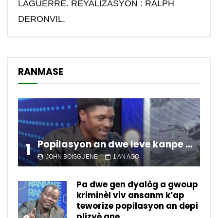
LAGUERRE. REYALIZASYON : RALPH
DERONVIL.
RANMASE
Popilasyon an dwe leve kanpe pou chanje sitiyasyon kawotik l’ap viv nan peyi a.
1
JOHN BOISGUENE
1 AN AGO
Pa dwe gen dyalòg a gwoup
kriminèl viv ansanm k’ap
teworize popilasyon an depi
plizyè ane