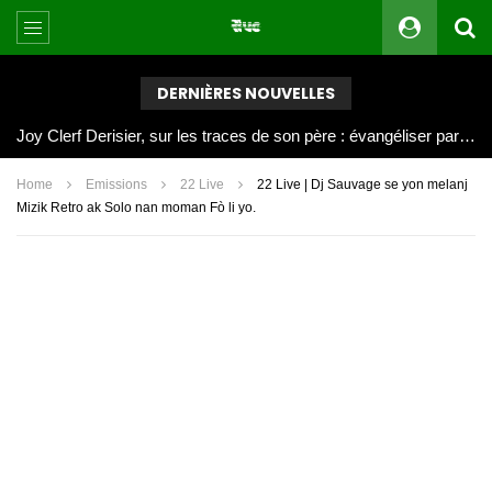
DERNIÈRES NOUVELLES
Joy Clerf Derisier, sur les traces de son père : évangéliser par la musique
Home
Emissions
22 Live
22 Live | Dj Sauvage se yon melanj
Mizik Retro ak Solo nan moman Fò li yo.