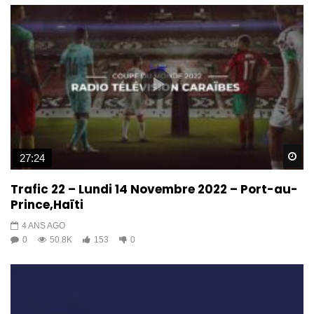
Wa
27:24
Trafic 22 – Lundi 14 Novembre 2022 – Port-au-
Prince,Haïti
4 ANS AGO
0
50.8K
153
0