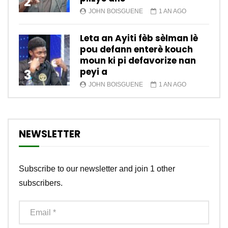
2
JOHN BOISGUENE
1 AN AGO
Leta an Ayiti fèb sèlman lè
pou defann enterè kouch
moun ki pi defavorize nan
peyi a
3
JOHN BOISGUENE
1 AN AGO
NEWSLETTER
Subscribe to our newsletter and join 1 other
subscribers.