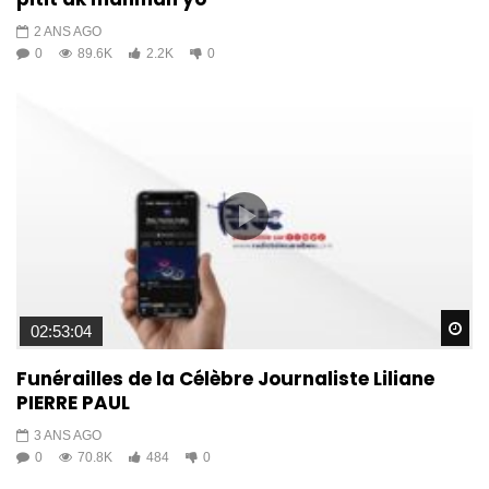
2 ANS AGO
0
89.6K
2.2K
0
Wa
02:53:04
Funérailles de la Célèbre Journaliste Liliane
PIERRE PAUL
3 ANS AGO
0
70.8K
484
0