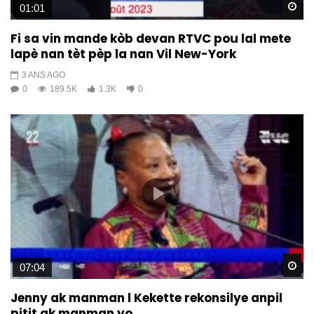
Wa
01:01
Fi sa vin mande kòb devan RTVC pou lal mete
lapè nan tèt pèp la nan Vil New-York
3 ANS AGO
0
189.5K
1.3K
0
Wa
07:04
Jenny ak manman l Kekette rekonsilye anpil
pitit ak manman yo