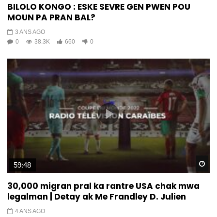
BILOLO KONGO : ESKE SEVRE GEN PWEN POU
MOUN PA PRAN BAL?
3 ANS AGO
0
38.3K
660
0
Wa
59:48
30,000 migran pral ka rantre USA chak mwa
legalman | Detay ak Me Frandley D. Julien
4 ANS AGO