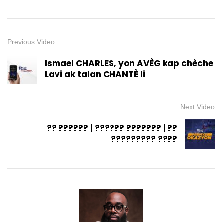
Previous Video
Ismael CHARLES, yon AVÈG kap chèche
Lavi ak talan CHANTÈ li
Next Video
?? ?????? | ?????? ??????? | ??
????????? ????