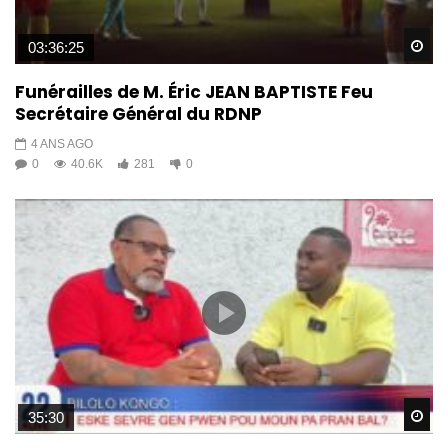
Wa
03:36:25
Funérailles de M. Éric JEAN BAPTISTE Feu
Secrétaire Général du RDNP
4 ANS AGO
0
40.6K
281
0
Wa
35:30