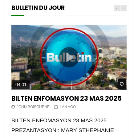
BULLETIN DU JOUR
Watch
04:01
BILTEN ENFOMASYON 23 MAS 2025
JOHN BOISGUENE
1 AN AGO
BILTEN ENFOMASYON 23 MAS 2025
PREZANTASYON : MARY STHEPHANIE