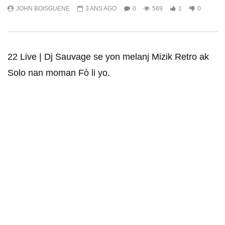
JOHN BOISGUENE
3 ANS AGO
0
569
1
0
22 Live | Dj Sauvage se yon melanj Mizik Retro ak
Solo nan moman Fò li yo.