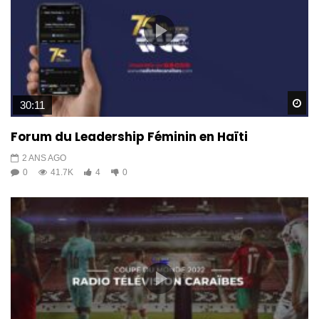
Wa
30:11
Forum du Leadership Féminin en Haïti
2 ANS AGO
0
41.7K
4
0