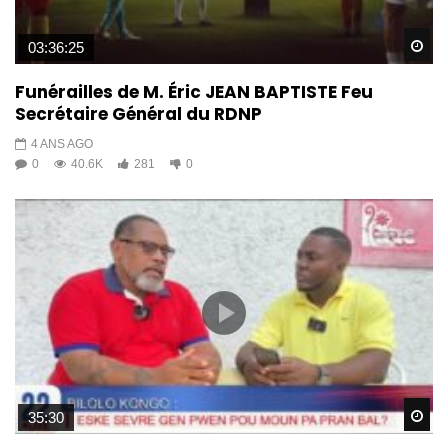
Wa
03:36:25
Funérailles de M. Éric JEAN BAPTISTE Feu
Secrétaire Général du RDNP
4 ANS AGO
0
40.6K
281
0
Wa
35:30