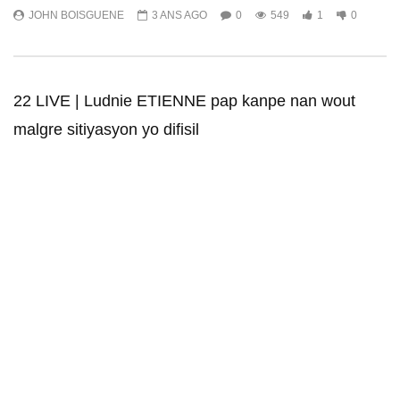
JOHN BOISGUENE
3 ANS AGO
0
549
1
0
22 LIVE | Ludnie ETIENNE pap kanpe nan wout
malgre sitiyasyon yo difisil