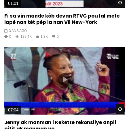
Wa
01:01
Fi sa vin mande kòb devan RTVC pou lal mete
lapè nan tèt pèp la nan Vil New-York
3 ANS AGO
0
189.4K
1.3K
0
Wa
07:04
Jenny ak manman l Kekette rekonsilye anpil
pitit ak manman yo