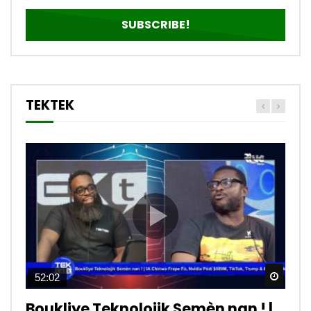
TEKTEK
Watch
Watch
Watch
Watch
Watch
Watch
Watch
Watch
Watch
Watch
52:02
12:39
15:33
13:28
12:09
06:11
11:22
03:19
09:57
08:30
Boukliye Teknolojik Semèn nan ! |
Tiktok est dangereux. – TEKTEK
“Réseaux Sociaux” yon malè
Koman pirate telefon yon moun a
Tektek | Kisa teknoloji #starlink
Internet c’est quoi? Kisa internet
Qu’est ce qu’un réseau
Microsoft Excel yon bagay
Tektek | Kisa pou konen anvanw
Tektek | kijan pou fè lajan sou