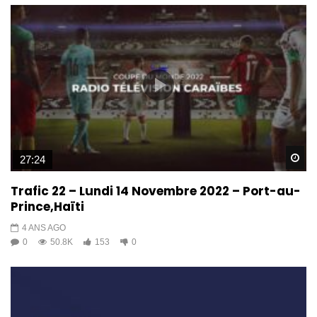
Wa
27:24
Trafic 22 – Lundi 14 Novembre 2022 – Port-au-
Prince,Haïti
4 ANS AGO
0
50.8K
153
0