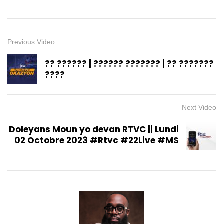
Previous Video
?? ?????? | ?????? ??????? | ?? ???????
????
Next Video
Doleyans Moun yo devan RTVC || Lundi
02 Octobre 2023 #Rtvc #22Live #MS