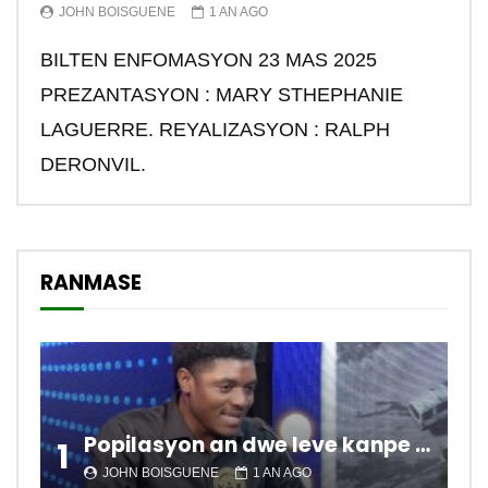
JOHN BOISGUENE
1 AN AGO
BILTEN ENFOMASYON 23 MAS 2025
PREZANTASYON : MARY STHEPHANIE
LAGUERRE. REYALIZASYON : RALPH
DERONVIL.
RANMASE
Popilasyon an dwe leve kanpe pou chanje sitiyasyon kawotik l’ap viv nan peyi a.
1
JOHN BOISGUENE
1 AN AGO