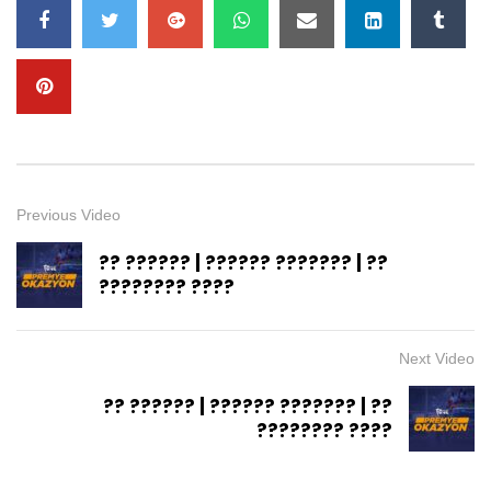
Previous Video
?? ?????? | ?????? ??????? | ??
???????? ????
Next Video
?? ?????? | ?????? ??????? | ??
???????? ????