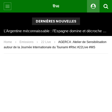
DERNIÈRES NOUVELLES
Masterclass de Messi : l’Argentine renverse l’Angleterre et s’offre une deuxième finale consécutive
Home
Emissions
22 Live
AGERCA : Atelier de Sensibilisation
autour de la Journée Internationale du Tsunami #Rtvc #22Live #MS