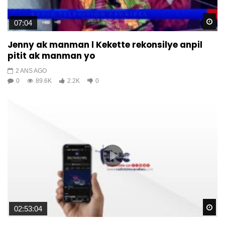
Wa
07:04
Jenny ak manman l Kekette rekonsilye anpil
pitit ak manman yo
2 ANS AGO
0
89.6K
2.2K
0
Wa
02:53:04