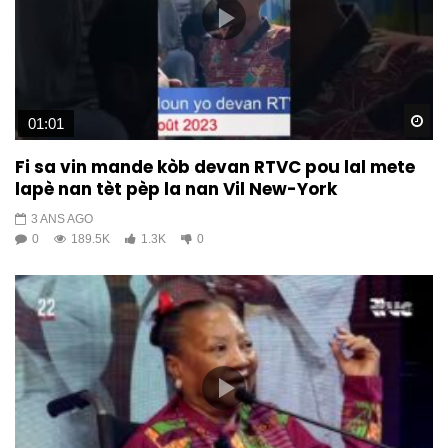
Wa
01:01
Fi sa vin mande kòb devan RTVC pou lal mete
lapè nan tèt pèp la nan Vil New-York
3 ANS AGO
0
189.5K
1.3K
0