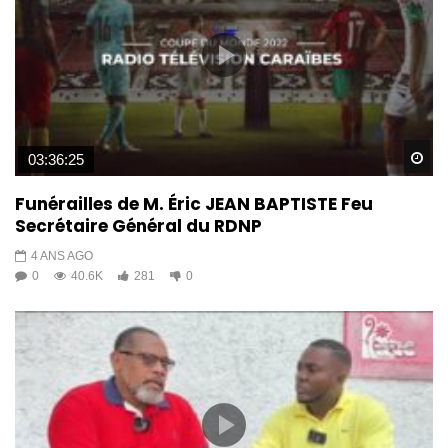
Wa
03:36:25
Funérailles de M. Éric JEAN BAPTISTE Feu
Secrétaire Général du RDNP
4 ANS AGO
0
40.6K
281
0