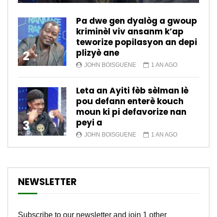
Pa dwe gen dyalòg a gwoup
kriminèl viv ansanm k’ap
teworize popilasyon an depi
plizyè ane
2
JOHN BOISGUENE
1 AN AGO
Leta an Ayiti fèb sèlman lè
pou defann enterè kouch
moun ki pi defavorize nan
peyi a
3
JOHN BOISGUENE
1 AN AGO
NEWSLETTER
Subscribe to our newsletter and join 1 other