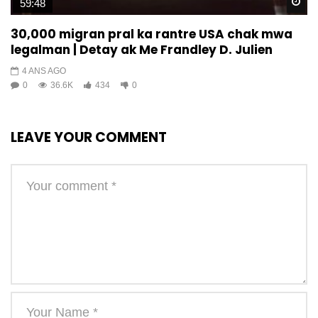
Wa
59:48
30,000 migran pral ka rantre USA chak mwa
legalman | Detay ak Me Frandley D. Julien
4 ANS AGO
0
36.6K
434
0
LEAVE YOUR COMMENT