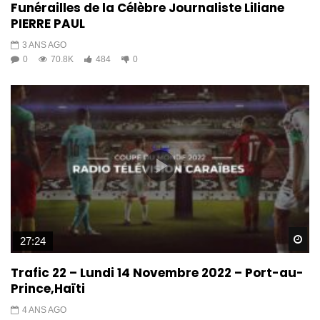
Funérailles de la Célèbre Journaliste Liliane
PIERRE PAUL
3 ANS AGO
0
70.8K
484
0
Wa
27:24
Trafic 22 – Lundi 14 Novembre 2022 – Port-au-
Prince,Haïti
4 ANS AGO