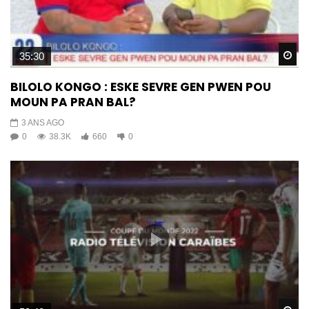
Wa
35:30
BILOLO KONGO : ESKE SEVRE GEN PWEN POU
MOUN PA PRAN BAL?
3 ANS AGO
0
38.3K
660
0