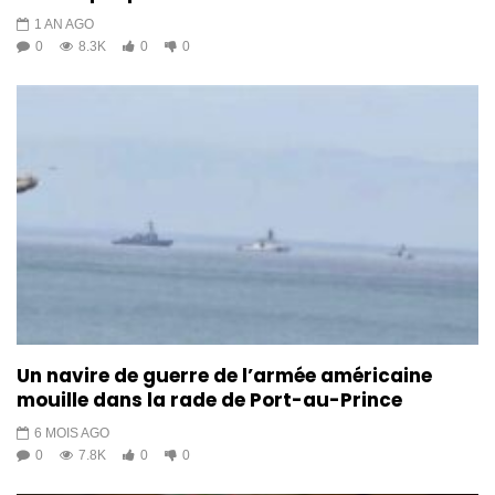
1 AN AGO
0
8.3K
0
0
Un navire de guerre de l’armée américaine
mouille dans la rade de Port-au-Prince
6 MOIS AGO
0
7.8K
0
0