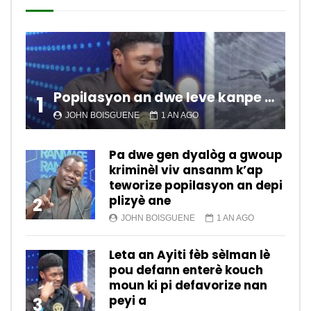
Popilasyon an dwe leve kanpe pou chanje sitiyasyon kawotik l’ap viv nan peyi a.
1
JOHN BOISGUENE
1 AN AGO
Pa dwe gen dyalòg a gwoup
kriminèl viv ansanm k’ap
teworize popilasyon an depi
plizyè ane
2
JOHN BOISGUENE
1 AN AGO
Leta an Ayiti fèb sèlman lè
pou defann enterè kouch
moun ki pi defavorize nan
peyi a
3