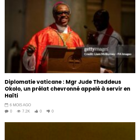
Diplomatie vaticane : Mgr Jude Thaddeus
Okolo, un prélat chevronné appelé à servir en
Haïti
6 MOIS AGO
0
7.2K
0
0