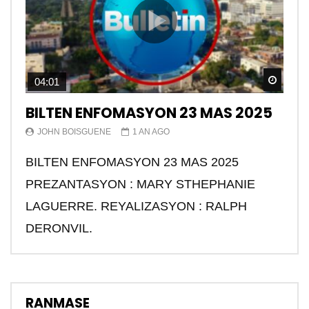
Watch
04:01
BILTEN ENFOMASYON 23 MAS 2025
JOHN BOISGUENE
1 AN AGO
BILTEN ENFOMASYON 23 MAS 2025
PREZANTASYON : MARY STHEPHANIE
LAGUERRE. REYALIZASYON : RALPH
DERONVIL.
RANMASE