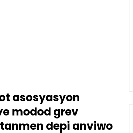
ot asosyasyon
iye modod grev
 tanmen depi anviwo