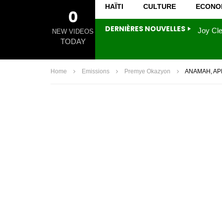
HAÏTI
CULTURE
ECONO
0
DERNIÈRES NOUVELLES
NEW VIDEOS
TODAY
Home
Emissions
Premye Okazyon
ANAMAH, APM,