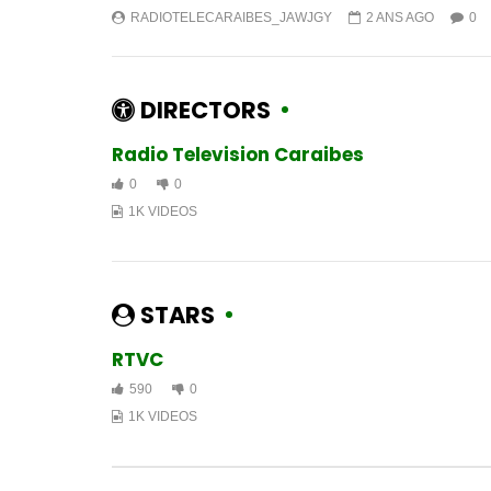
RADIOTELECARAIBES_JAWJGY
2 ANS AGO
0
DIRECTORS
Radio Television Caraibes
0
0
1K VIDEOS
STARS
RTVC
590
0
1K VIDEOS