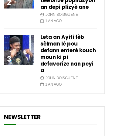
teworize popilasyon
2
an depi plizyè ane
JOHN BOISGUENE
1 AN AGO
Leta an Ayiti fèb
sèlman lè pou
defann enterè kouch
moun ki pi
3
defavorize nan peyi
a
JOHN BOISGUENE
1 AN AGO
NEWSLETTER