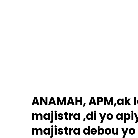
ANAMAH, APM,ak l
majistra ,di yo ap
majistra debou yo