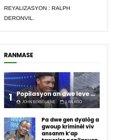
REYALIZASYON : RALPH
DERONVIL.
RANMASE
Popilasyon an dwe leve kanpe pou chanje sitiyasyon kawotik l’ap viv nan peyi a.
1
JOHN BOISGUENE
1 AN AGO
Pa dwe gen dyalòg a
gwoup kriminèl viv
ansanm k’ap