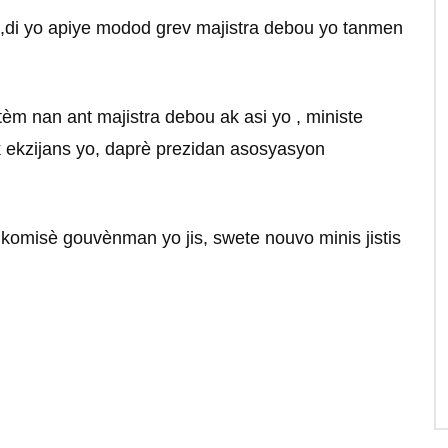
di yo apiye modod grev majistra debou yo tanmen
tèm nan ant majistra debou ak asi yo , ministe
k ekzijans yo, daprè prezidan asosyasyon
komisè gouvènman yo jis, swete nouvo minis jistis