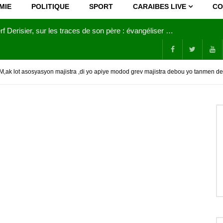
MIE
POLITIQUE
SPORT
CARAIBES LIVE
CO
Joy Clerf Derisier, sur les traces de son père : évangéliser par la musique
ak lot asosyasyon majistra ,di yo apiye modod grev majistra debou yo tanmen de