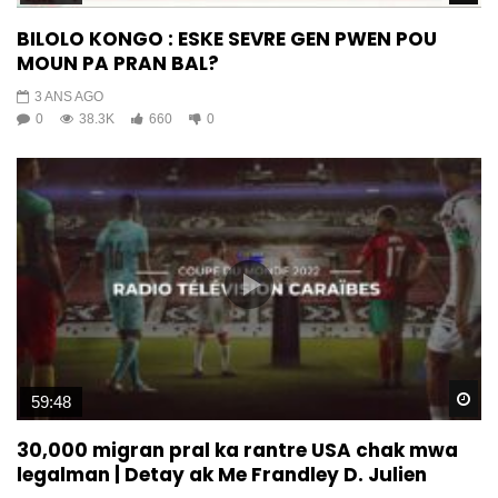
BILOLO KONGO : ESKE SEVRE GEN PWEN POU
MOUN PA PRAN BAL?
3 ANS AGO
0
38.3K
660
0
Wa
59:48
30,000 migran pral ka rantre USA chak mwa
legalman | Detay ak Me Frandley D. Julien