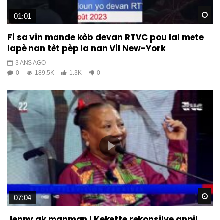
Wa
01:01
Fi sa vin mande kòb devan RTVC pou lal mete
lapè nan tèt pèp la nan Vil New-York
3 ANS AGO
0
189.5K
1.3K
0
Wa
07:04
Jenny ak manman l Kekette rekonsilye anpil