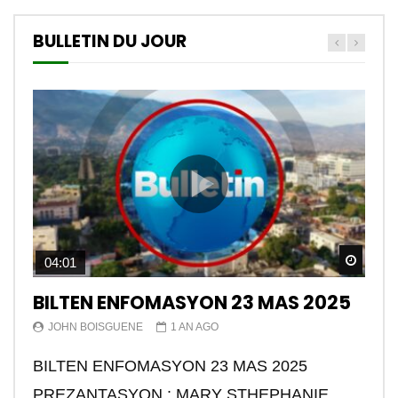
BULLETIN DU JOUR
Watch
04:01
BILTEN ENFOMASYON 23 MAS 2025
JOHN BOISGUENE
1 AN AGO
BILTEN ENFOMASYON 23 MAS 2025
PREZANTASYON : MARY STHEPHANIE