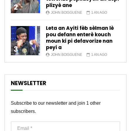
plizyè ane
2
JOHN BOISGUENE
1 AN AGO
Leta an Ayiti fèb sèlman lè
pou defann enterè kouch
moun ki pi defavorize nan
peyi a
3
JOHN BOISGUENE
1 AN AGO
NEWSLETTER
Subscribe to our newsletter and join 1 other
subscribers.