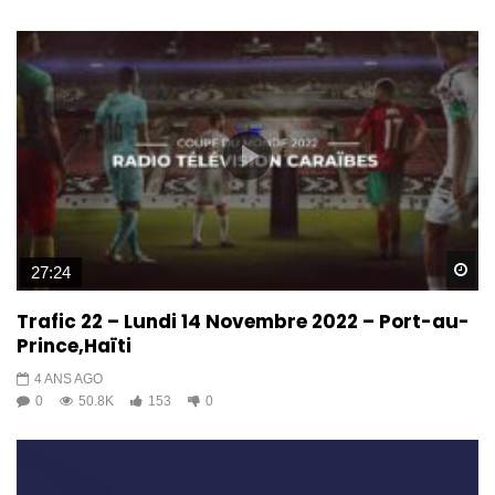
Wa
27:24
Trafic 22 – Lundi 14 Novembre 2022 – Port-au-
Prince,Haïti
4 ANS AGO
0
50.8K
153
0