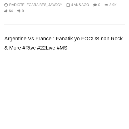
RADIOTELECARAIBES_JAWJGY
4 ANS AGO
0
8.9K
64
0
Argentine Vs France : Fanatik yo FOCUS nan Rock
& More #Rtvc #22Live #MS