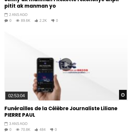
pitit ak manman yo
2 ANS AGO
0
89.6K
2.2K
0
Wa
02:53:04
Funérailles de la Célèbre Journaliste Liliane
PIERRE PAUL
3 ANS AGO
0
70.8K
484
0