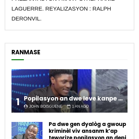
LAGUERRE. REYALIZASYON : RALPH
DERONVIL.
RANMASE
Popilasyon an dwe leve kanpe pou chanje sitiyasyon kawotik l’ap viv nan peyi a.
1
JOHN BOISGUENE
1 AN AGO
Pa dwe gen dyalòg a gwoup
kriminèl viv ansanm k’ap
teworize popilasyon an depi