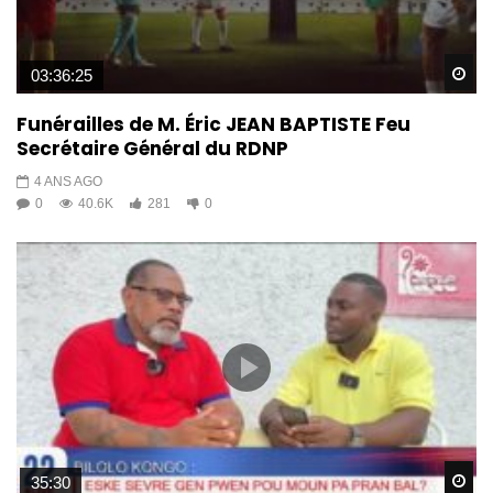
Wa
03:36:25
Funérailles de M. Éric JEAN BAPTISTE Feu
Secrétaire Général du RDNP
4 ANS AGO
0
40.6K
281
0
Wa
35:30