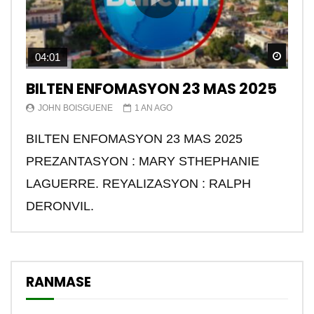
Watch
04:01
BILTEN ENFOMASYON 23 MAS 2025
JOHN BOISGUENE
1 AN AGO
BILTEN ENFOMASYON 23 MAS 2025
PREZANTASYON : MARY STHEPHANIE
LAGUERRE. REYALIZASYON : RALPH
DERONVIL.
RANMASE