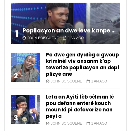
Popilasyon an dwe leve kanpe pou chanje sitiyasyon kawotik l’ap viv nan peyi a.
1
JOHN BOISGUENE
1 AN AGO
Pa dwe gen dyalòg a gwoup
kriminèl viv ansanm k’ap
teworize popilasyon an depi
plizyè ane
2
JOHN BOISGUENE
1 AN AGO
Leta an Ayiti fèb sèlman lè
pou defann enterè kouch
moun ki pi defavorize nan
peyi a
3
JOHN BOISGUENE
1 AN AGO