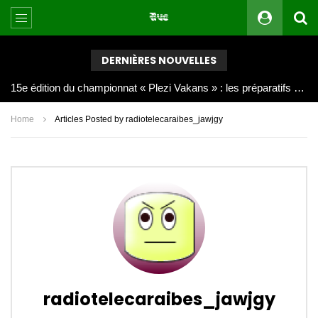
DERNIÈRES NOUVELLES
Joy Clerf Derisier, sur les traces de son père : évangéliser par la musique
Home
Articles Posted by radiotelecaraibes_jawjgy
radiotelecaraibes_jawjgy