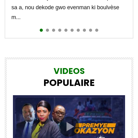
contrôle...
#r...
#johnboisguene #tekte...
sa a, nou dekode gwo evenman ki boulvèse
m...
VIDEOS
POPULAIRE