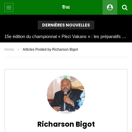
DERNIÈRES NOUVELLES
Joy Clerf Derisier, sur les traces de son père : évangéliser par la musique
Home
Articles Posted by Richarson Bigot
Richarson Bigot