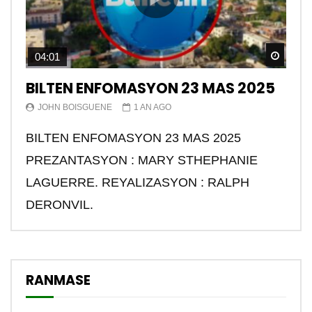
Watch
04:01
BILTEN ENFOMASYON 23 MAS 2025
JOHN BOISGUENE
1 AN AGO
BILTEN ENFOMASYON 23 MAS 2025
PREZANTASYON : MARY STHEPHANIE
LAGUERRE. REYALIZASYON : RALPH
DERONVIL.
RANMASE