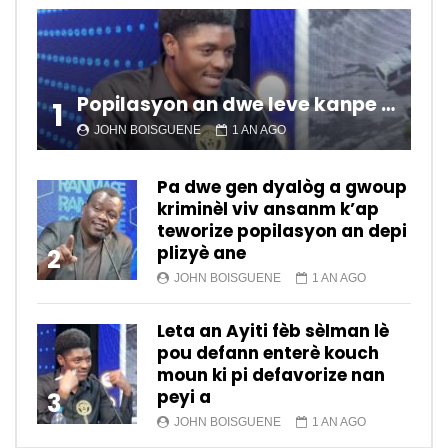
Popilasyon an dwe leve kanpe pou chanje sitiyasyon kawotik l’ap viv nan peyi a.
1
JOHN BOISGUENE
1 AN AGO
Pa dwe gen dyalòg a gwoup
kriminèl viv ansanm k’ap
teworize popilasyon an depi
plizyè ane
2
JOHN BOISGUENE
1 AN AGO
Leta an Ayiti fèb sèlman lè
pou defann enterè kouch
moun ki pi defavorize nan
peyi a
3
JOHN BOISGUENE
1 AN AGO