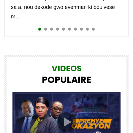
contrôle...
#r...
#johnboisguene #tekte...
sa a, nou dekode gwo evenman ki boulvèse
m...
VIDEOS
POPULAIRE