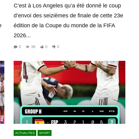
é
C’est à Los Angeles qu’a été donné le coup
d’envoi des seizièmes de finale de cette 23e
e
édition de la Coupe du monde de la FIFA
2026...
0
3K
0
0
ACTUALITES
SPORT