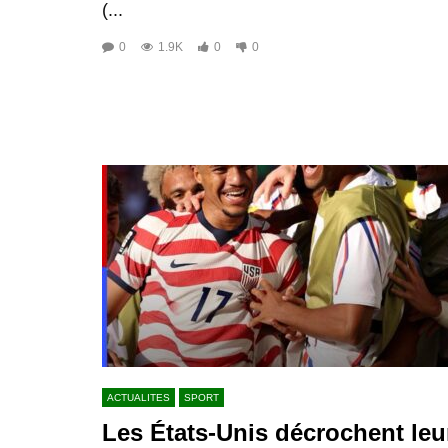
(...
0
1.9K
0
0
ACTUALITES
SPORT
Les États-Unis décrochent leu