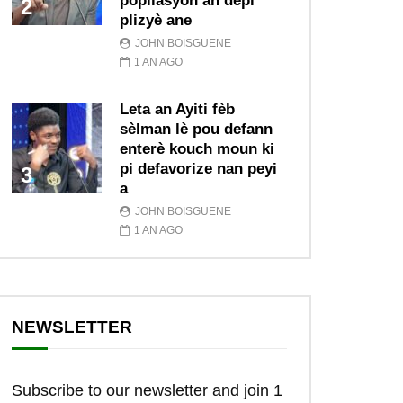
popilasyon an depi
2
plizyè ane
JOHN BOISGUENE
1 AN AGO
Leta an Ayiti fèb
sèlman lè pou defann
enterè kouch moun ki
pi defavorize nan peyi
3
a
JOHN BOISGUENE
1 AN AGO
NEWSLETTER
Subscribe to our newsletter and join 1