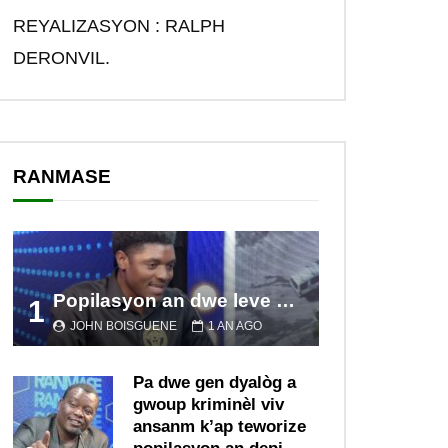
REYALIZASYON : RALPH
DERONVIL.
RANMASE
Popilasyon an dwe leve kanpe pou chanje sitiyasyon kawotik l’ap viv nan peyi a.
1
JOHN BOISGUENE
1 AN AGO
Pa dwe gen dyalòg a
gwoup kriminèl viv
ansanm k’ap teworize