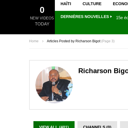
HAÏTI
CULTURE
ECONO
0
DERNIÈRES NOUVELLES
NEW VIDEOS
TODAY
Home
Articles Posted by Richarson Bigot
(Page 3)
Richarson Bigo
VIEW ALL (401)
CHANNELS (0)