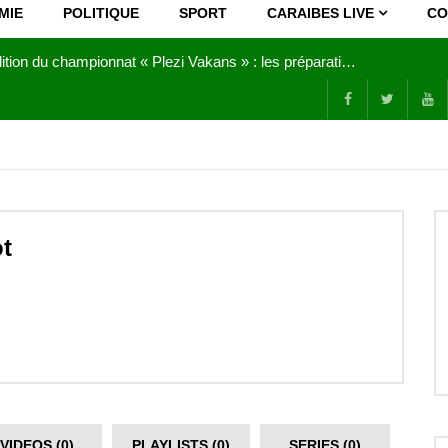
MIE
POLITIQUE
SPORT
CARAIBES LIVE
CO
Joy Clerf Derisier, sur les traces de son père : évangéliser par la musique
t
VIDEOS (0)
PLAYLISTS (0)
SERIES (0)