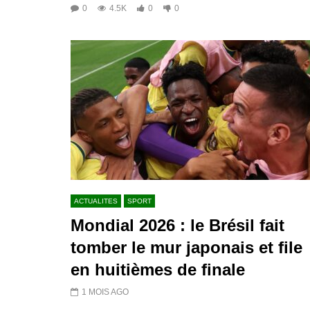
0
4.5K
0
0
ACTUALITES
SPORT
Mondial 2026 : le Brésil fait
tomber le mur japonais et file
en huitièmes de finale
1 MOIS AGO