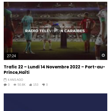
Wa
27:24
Trafic 22 – Lundi 14 Novembre 2022 – Port-au-
Prince,Haïti
4 ANS AGO
0
50.8K
153
0