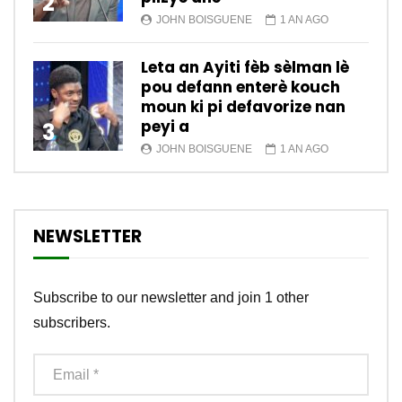
2
JOHN BOISGUENE
1 AN AGO
Leta an Ayiti fèb sèlman lè
pou defann enterè kouch
moun ki pi defavorize nan
peyi a
3
JOHN BOISGUENE
1 AN AGO
NEWSLETTER
Subscribe to our newsletter and join 1 other
subscribers.