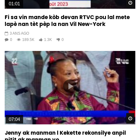
Wa
01:01
Fi sa vin mande kòb devan RTVC pou lal mete
lapè nan tèt pèp la nan Vil New-York
3 ANS AGO
0
189.5K
1.3K
0
Wa
07:04
Jenny ak manman l Kekette rekonsilye anpil
pitit ak manman yo