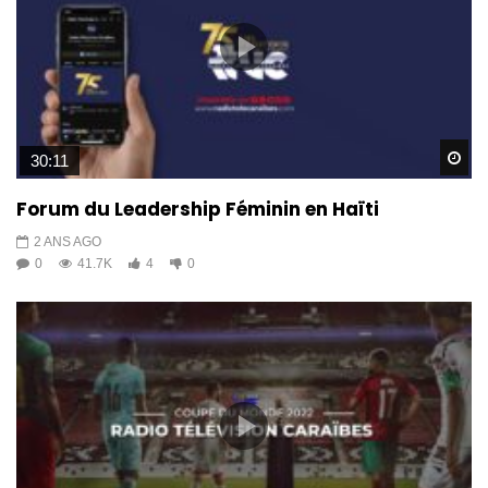
Wa
30:11
Forum du Leadership Féminin en Haïti
2 ANS AGO
0
41.7K
4
0