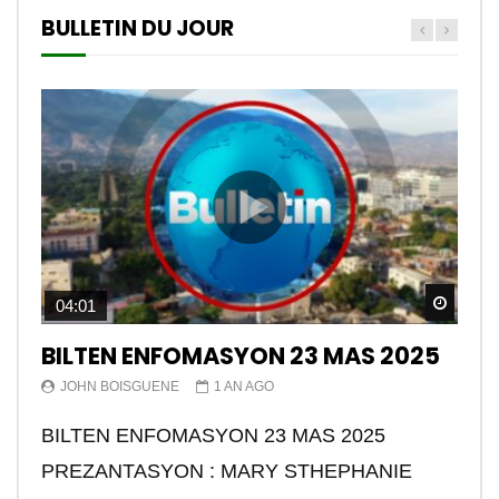
BULLETIN DU JOUR
Watch
04:01
BILTEN ENFOMASYON 23 MAS 2025
JOHN BOISGUENE
1 AN AGO
BILTEN ENFOMASYON 23 MAS 2025
PREZANTASYON : MARY STHEPHANIE