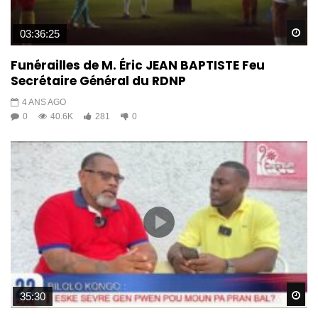
Wa
03:36:25
Funérailles de M. Éric JEAN BAPTISTE Feu
Secrétaire Général du RDNP
4 ANS AGO
0
40.6K
281
0
Wa
35:30