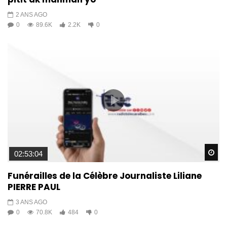
2 ANS AGO
0
89.6K
2.2K
0
Wa
02:53:04
Funérailles de la Célèbre Journaliste Liliane
PIERRE PAUL
3 ANS AGO
0
70.8K
484
0