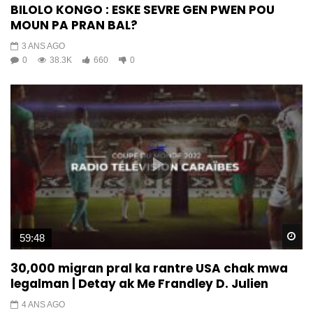
BILOLO KONGO : ESKE SEVRE GEN PWEN POU
MOUN PA PRAN BAL?
3 ANS AGO
0
38.3K
660
0
Wa
59:48
30,000 migran pral ka rantre USA chak mwa
legalman | Detay ak Me Frandley D. Julien
4 ANS AGO