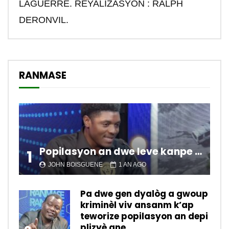
LAGUERRE. REYALIZASYON : RALPH
DERONVIL.
RANMASE
Popilasyon an dwe leve kanpe pou chanje sitiyasyon kawotik l’ap viv nan peyi a.
1
JOHN BOISGUENE
1 AN AGO
Pa dwe gen dyalòg a gwoup
kriminèl viv ansanm k’ap
teworize popilasyon an depi
plizyè ane