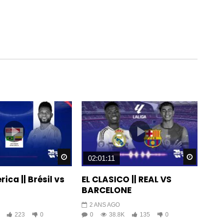
Watch Later
Watch 
02:01:11
ca || Brésil vs
EL CLASICO || REAL VS
BARCELONE
2 ANS AGO
223
0
0
38.8K
135
0