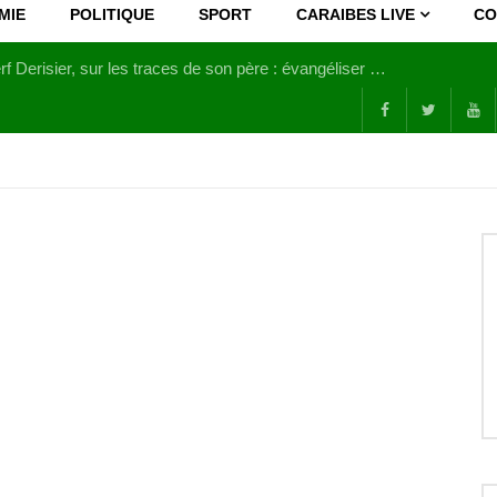
MIE
POLITIQUE
SPORT
CARAIBES LIVE
CO
Joy Clerf Derisier, sur les traces de son père : évangéliser par la musique