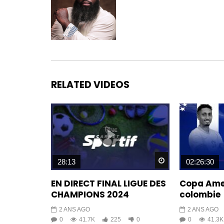
RELATED VIDEOS
Watch Later
28:13
02:26:30
EN DIRECT FINAL LIGUE DES
Copa Ameri
CHAMPIONS 2024
colombie
2 ANS AGO
2 ANS AGO
0
41.7K
225
0
0
41.3K