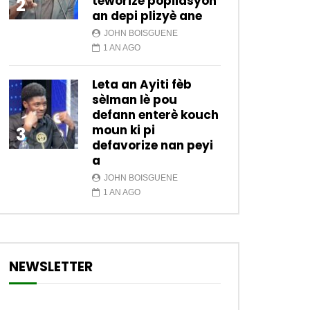
teworize popilasyon
2
an depi plizyè ane
JOHN BOISGUENE
1 AN AGO
Leta an Ayiti fèb
sèlman lè pou
defann enterè kouch
moun ki pi
3
defavorize nan peyi
a
JOHN BOISGUENE
1 AN AGO
NEWSLETTER