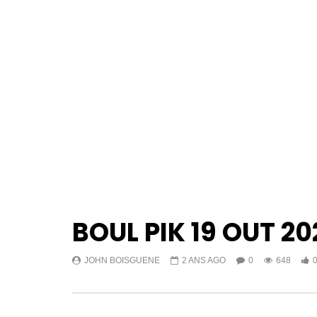
BOUL PIK 19 OUT 20
JOHN BOISGUENE
2 ANS AGO
0
648