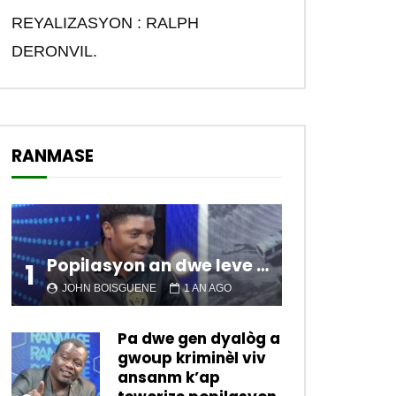
REYALIZASYON : RALPH
DERONVIL.
RANMASE
Popilasyon an dwe leve kanpe pou chanje sitiyasyon kawotik l’ap viv nan peyi a.
1
JOHN BOISGUENE
1 AN AGO
Pa dwe gen dyalòg a
gwoup kriminèl viv
ansanm k’ap