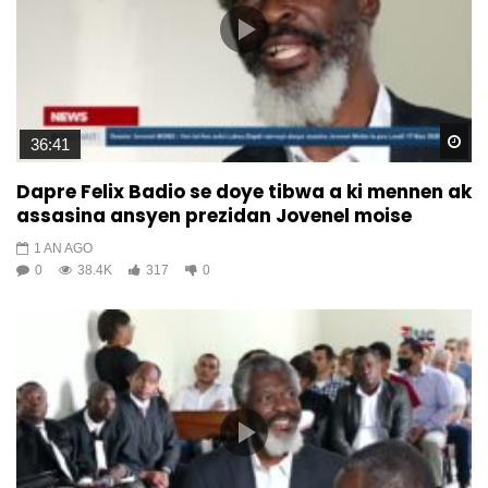
Wa
36:41
Dapre Felix Badio se doye tibwa a ki mennen ak
assasina ansyen prezidan Jovenel moise
1 AN AGO
0
38.4K
317
0