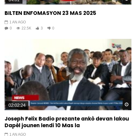
BILTEN ENFOMASYON 23 MAS 2025
1 AN AGO
0
22.5K
3
0
Wa
02:02:24
Joseph Felix Badio prezante ankò devan lakou
Dapèl jounen lendi 10 Mas la
1 AN AGO