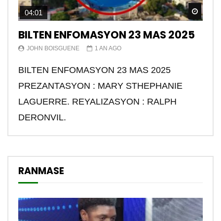
Watch
04:01
BILTEN ENFOMASYON 23 MAS 2025
JOHN BOISGUENE
1 AN AGO
BILTEN ENFOMASYON 23 MAS 2025
PREZANTASYON : MARY STHEPHANIE
LAGUERRE. REYALIZASYON : RALPH
DERONVIL.
RANMASE