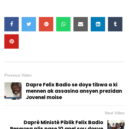
Previous Video
Dapre Felix Badio se doye tibwa a ki
mennen ak assasina ansyen prezidan
Jovenel moise
Next Video
Daprè Ministè Piblik Felix Badio
Resevwa plis pase 10 apel sou dosye