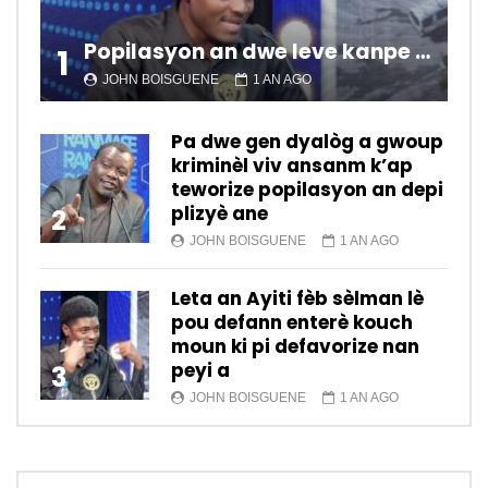
Popilasyon an dwe leve kanpe pou chanje sitiyasyon kawotik l’ap viv nan peyi a.
1
JOHN BOISGUENE
1 AN AGO
Pa dwe gen dyalòg a gwoup
kriminèl viv ansanm k’ap
teworize popilasyon an depi
plizyè ane
2
JOHN BOISGUENE
1 AN AGO
Leta an Ayiti fèb sèlman lè
pou defann enterè kouch
moun ki pi defavorize nan
peyi a
3
JOHN BOISGUENE
1 AN AGO