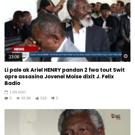
Wa
33:06
Li pale ak Ariel HENRY pandan 2 fwa tout Swit
apre assasina Jovenel Moise dixit J. Felix
Badio
1 AN AGO
0
65.9K
526
0