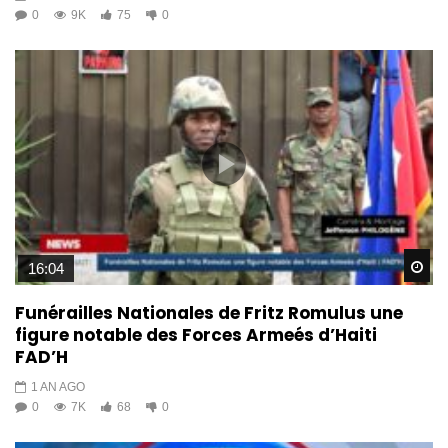
0
9K
75
0
Wa
16:04
Funérailles Nationales de Fritz Romulus une
figure notable des Forces Armeés d’Haiti
FAD’H
1 AN AGO
0
7K
68
0