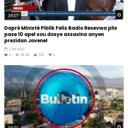
Wa
34:17
Daprè Ministè Piblik Felix Badio Resevwa plis
pase 10 apel sou dosye assasina anyen
prezidan Jovenel
1 AN AGO
0
36.4K
254
0
Wa
04:01