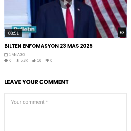
Wa
03:51
BILTEN ENFOMASYON 23 MAS 2025
1 AN AGO
0
5.3K
16
0
LEAVE YOUR COMMENT