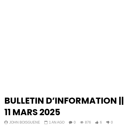
BULLETIN D’INFORMATION ||
11 MARS 2025
JOHN BOISGUENE
1 AN AGO
0
876
6
0