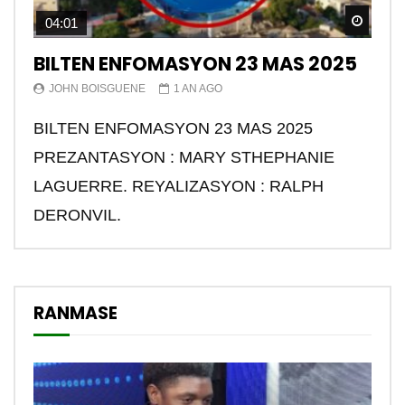
Watch
04:01
BILTEN ENFOMASYON 23 MAS 2025
JOHN BOISGUENE
1 AN AGO
BILTEN ENFOMASYON 23 MAS 2025
PREZANTASYON : MARY STHEPHANIE
LAGUERRE. REYALIZASYON : RALPH
DERONVIL.
RANMASE