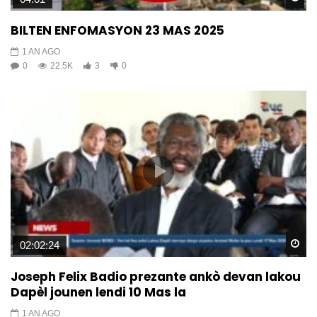
BILTEN ENFOMASYON 23 MAS 2025
1 AN AGO
0
22.5K
3
0
Wa
02:02:24
Joseph Felix Badio prezante ankò devan lakou
Dapèl jounen lendi 10 Mas la
1 AN AGO