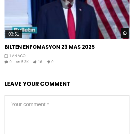
Wa
03:51
BILTEN ENFOMASYON 23 MAS 2025
1 AN AGO
0
5.3K
16
0
LEAVE YOUR COMMENT