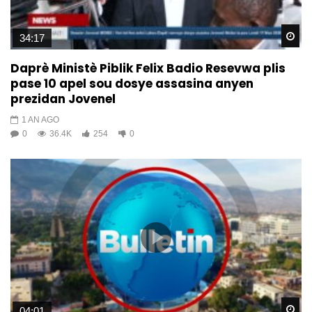
Wa
34:17
Daprè Ministè Piblik Felix Badio Resevwa plis
pase 10 apel sou dosye assasina anyen
prezidan Jovenel
1 AN AGO
0
36.4K
254
0
Wa
04:01