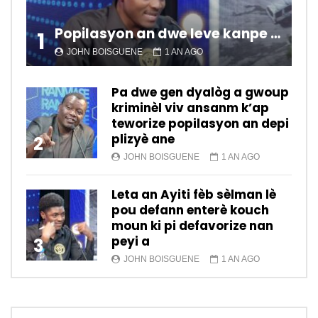
Popilasyon an dwe leve kanpe pou chanje sitiyasyon kawotik l’ap viv nan peyi a.
1
JOHN BOISGUENE
1 AN AGO
Pa dwe gen dyalòg a gwoup
kriminèl viv ansanm k’ap
teworize popilasyon an depi
plizyè ane
2
JOHN BOISGUENE
1 AN AGO
Leta an Ayiti fèb sèlman lè
pou defann enterè kouch
moun ki pi defavorize nan
peyi a
3
JOHN BOISGUENE
1 AN AGO