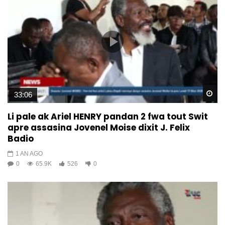
Wa
33:06
Li pale ak Ariel HENRY pandan 2 fwa tout Swit
apre assasina Jovenel Moise dixit J. Felix
Badio
1 AN AGO
0
65.9K
526
0