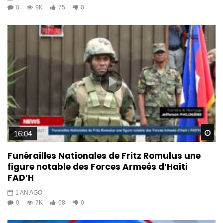
0
9K
75
0
Wa
16:04
Funérailles Nationales de Fritz Romulus une
figure notable des Forces Armeés d’Haiti
FAD’H
1 AN AGO
0
7K
68
0