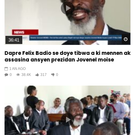
Wa
36:41
Dapre Felix Badio se doye tibwa a ki mennen ak
assasina ansyen prezidan Jovenel moise
1 AN AGO
0
38.4K
317
0