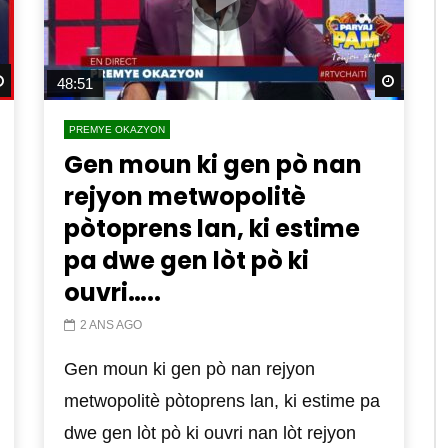
Watch Later
Watch 
48:51
PREMYE OKAZYON
Gen moun ki gen pò nan
rejyon metwopolitè
pòtoprens lan, ki estime
pa dwe gen lòt pò ki
ouvri…..
2 ANS AGO
Gen moun ki gen pò nan rejyon
metwopolitè pòtoprens lan, ki estime pa
dwe gen lòt pò ki ouvri nan lòt rejyon