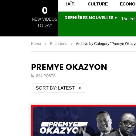
HAÏTI
CULTURE
ECONO
0
DERNIÈRES NOUVELLES
NEW VIDEOS
TODAY
Home
Emissions
Archive by Category "Premye Okazy
PREMYE OKAZYON
894 POSTS
SORT BY:
LATEST