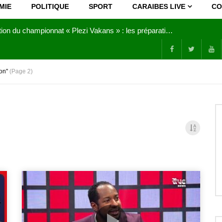
MIE
POLITIQUE
SPORT
CARAIBES LIVE
CO
Joy Clerf Derisier, sur les traces de son père : évangéliser par la musique
on"
(Page 2)