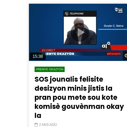
15:38
PREMYE OKAZYON
SOS jounalis felisite
desizyon minis jistis la
pran pou mete sou kote
komisè gouvènman okay
la
2 ANS AGO