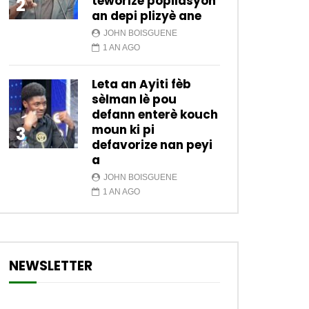
teworize popilasyon
2
an depi plizyè ane
JOHN BOISGUENE
1 AN AGO
Leta an Ayiti fèb
sèlman lè pou
defann enterè kouch
moun ki pi
3
defavorize nan peyi
a
JOHN BOISGUENE
1 AN AGO
NEWSLETTER