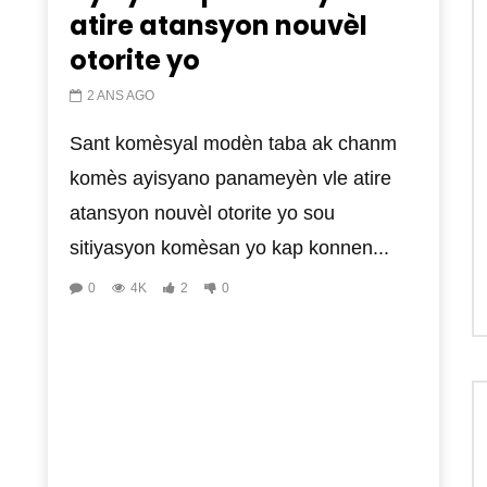
atire atansyon nouvèl
otorite yo
2 ANS AGO
Sant komèsyal modèn taba ak chanm
komès ayisyano panameyèn vle atire
atansyon nouvèl otorite yo sou
sitiyasyon komèsan yo kap konnen...
0
4K
2
0