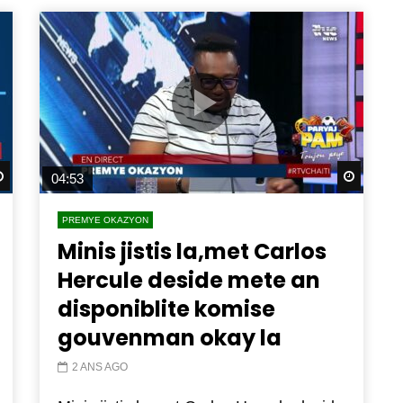
Watch Later
Watch 
04:53
PREMYE OKAZYON
Minis jistis la,met Carlos
Hercule deside mete an
disponiblite komise
gouvenman okay la
2 ANS AGO