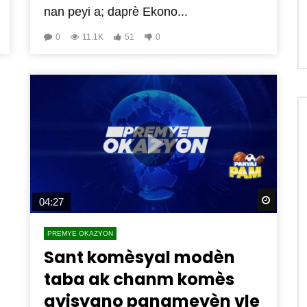
nan peyi a; daprè Ekono...
0
11.1K
51
0
Watch 
04:27
PREMYE OKAZYON
Sant komèsyal modèn
taba ak chanm komès
ayisyano panameyèn vle