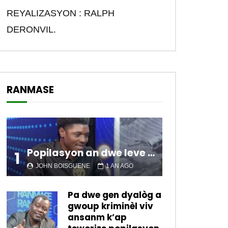
REYALIZASYON : RALPH
DERONVIL.
RANMASE
Later
Popilasyon an dwe leve kanpe pou chanje sitiyasyon kawotik l’ap viv nan peyi a.
1
JOHN BOISGUENE
1 AN AGO
Pa dwe gen dyalòg a
gwoup kriminèl viv
ansanm k’ap