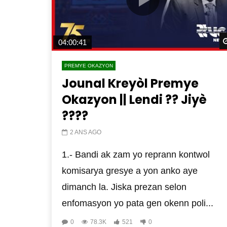
04:00:41
PREMYE OKAZYON
Jounal Kreyòl Premye
Okazyon || Lendi ?? Jiyè
????
2 ANS AGO
1.- Bandi ak zam yo reprann kontwol
komisarya gresye a yon anko aye
dimanch la. Jiska prezan selon
enfomasyon yo pata gen okenn poli...
0
78.3K
521
0