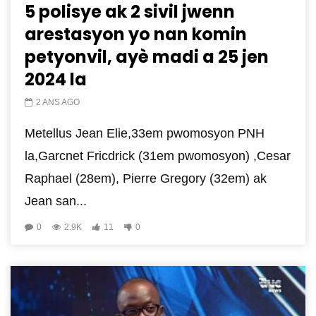
5 polisye ak 2 sivil jwenn
arestasyon yo nan komin
petyonvil, ayè madi a 25 jen
2024 la
2 ANS AGO
Metellus Jean Elie,33em pwomosyon PNH
la,Garcnet Fricdrick (31em pwomosyon) ,Cesar
Raphael (28em), Pierre Gregory (32em) ak
Jean san...
0
2.9K
11
0