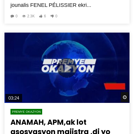
jounalis FENEL PÉLISSIER ekri...
0
2.3K
6
0
Wa
03:24
PREMYE OKAZYON
ANAMAH, APM,ak lot
asosyasyon majistra ,di yo