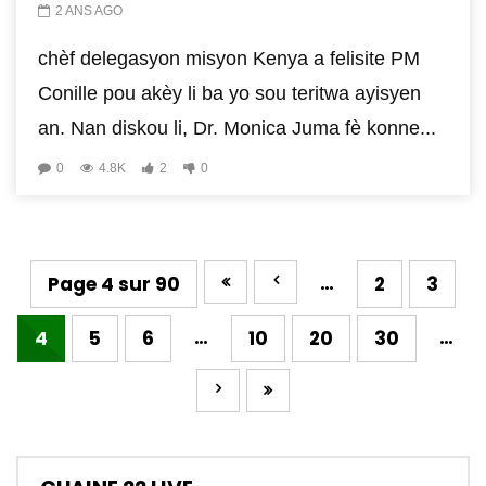
2 ANS AGO
chèf delegasyon misyon Kenya a felisite PM
Conille pou akèy li ba yo sou teritwa ayisyen
an. Nan diskou li, Dr. Monica Juma fè konne...
0
4.8K
2
0
…
Page 4 sur 90
2
3
…
…
4
5
6
10
20
30