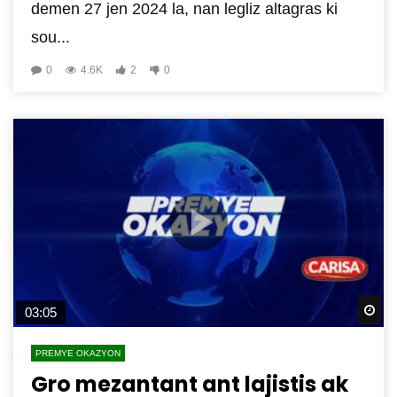
demen 27 jen 2024 la, nan legliz altagras ki
sou...
0
4.6K
2
0
Wa
03:05
PREMYE OKAZYON
Gro mezantant ant lajistis ak