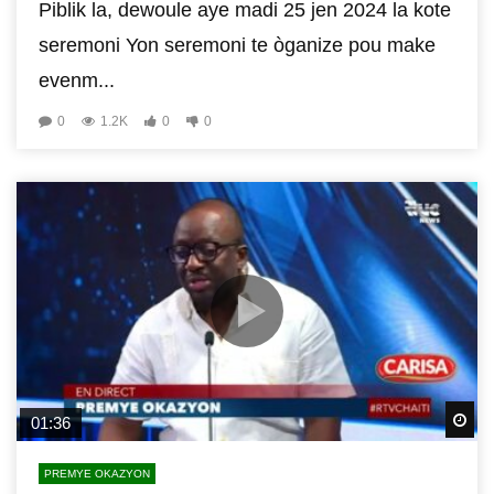
Piblik la, dewoule aye madi 25 jen 2024 la kote
seremoni Yon seremoni te òganize pou make
evenm...
0
1.2K
0
0
Wa
01:36
PREMYE OKAZYON