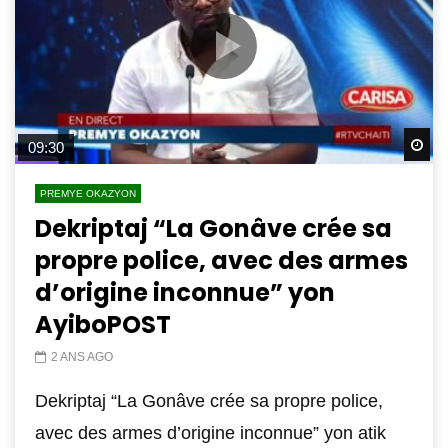
Wa
09:30
PREMYE OKAZYON
Dekriptaj “La Gonâve crée sa
propre police, avec des armes
d’origine inconnue” yon
AyiboPOST
2 ANS AGO
Dekriptaj “La Gonâve crée sa propre police,
avec des armes d’origine inconnue” yon atik