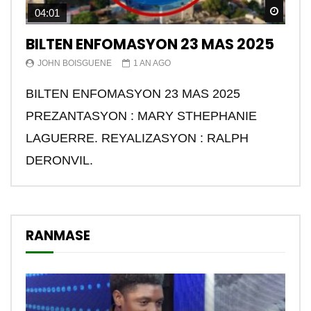
Watch
04:01
BILTEN ENFOMASYON 23 MAS 2025
JOHN BOISGUENE
1 AN AGO
BILTEN ENFOMASYON 23 MAS 2025
PREZANTASYON : MARY STHEPHANIE
LAGUERRE. REYALIZASYON : RALPH
DERONVIL.
RANMASE