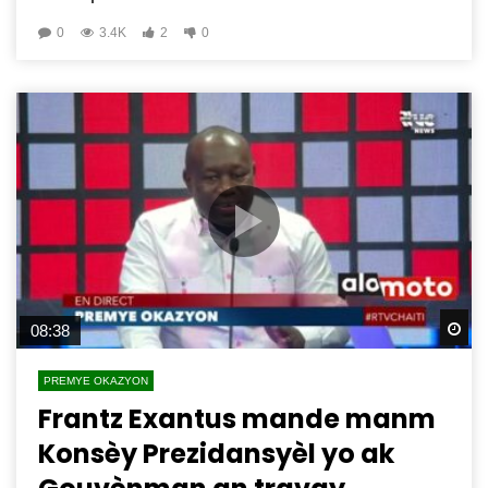
0
3.4K
2
0
Wa
08:38
PREMYE OKAZYON
Frantz Exantus mande manm
Konsèy Prezidansyèl yo ak