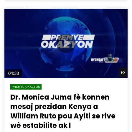
Wa
04:38
PREMYE OKAZYON
Dr. Monica Juma fè konnen
mesaj prezidan Kenya a
William Ruto pou Ayiti se rive
wè estabilite ak l