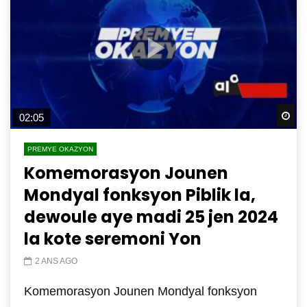
Wa
02:05
PREMYE OKAZYON
Komemorasyon Jounen
Mondyal fonksyon Piblik la,
dewoule aye madi 25 jen 2024
la kote seremoni Yon
2 ANS AGO
Komemorasyon Jounen Mondyal fonksyon