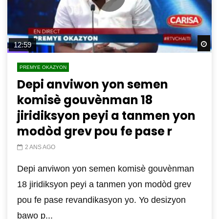
Wa
12:59
PREMYE OKAZYON
Depi anviwon yon semen
komisè gouvènman 18
jiridiksyon peyi a tanmen yon
modòd grev pou fe pase r
2 ANS AGO
Depi anviwon yon semen komisè gouvènman
18 jiridiksyon peyi a tanmen yon modòd grev
pou fe pase revandikasyon yo. Yo desizyon
bawo p...