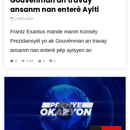
Gouvènman an travay
ansanm nan enterè Ayiti
2 ANS AGO
Frantz Exantus mande manm Konsèy
Prezidansyèl yo ak Gouvènman an travay
ansanm nan enterè pèp ayisyen an
0
5.4K
4
0