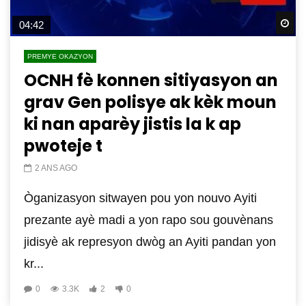
Wa
04:42
PREMYE OKAZYON
OCNH fè konnen sitiyasyon an
grav Gen polisye ak kèk moun
ki nan aparèy jistis la k ap
pwoteje t
2 ANS AGO
Òganizasyon sitwayen pou yon nouvo Ayiti
prezante ayè madi a yon rapo sou gouvènans
jidisyè ak represyon dwòg an Ayiti pandan yon
kr...
0
3.3K
2
0