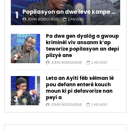
Popilasyon an dwe leve kanpe pou chanje sitiyasyon kawotik l’ap viv nan peyi a.
1
JOHN BOISGUENE
1 AN AGO
Pa dwe gen dyalòg a gwoup
kriminèl viv ansanm k’ap
teworize popilasyon an depi
plizyè ane
2
JOHN BOISGUENE
1 AN AGO
Leta an Ayiti fèb sèlman lè
pou defann enterè kouch
moun ki pi defavorize nan
peyi a
3
JOHN BOISGUENE
1 AN AGO