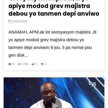
apiye modod grev majistra
debou yo tanmen depi anviwo
2 ANS AGO
ANAMAH, APM,ak lot asosyasyon majistra ,di
yo apiye modod grev majistra debou yo
tanmen depi anviwon 8 jou. li pa nomal pou
gen disk...
0
1.5K
0
0