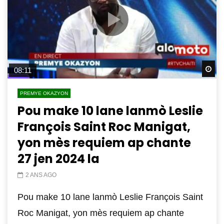
Wa
08:11
PREMYE OKAZYON
Pou make 10 lane lanmò Leslie
François Saint Roc Manigat,
yon mès requiem ap chante
27 jen 2024 la
2 ANS AGO
Pou make 10 lane lanmò Leslie François Saint
Roc Manigat, yon mès requiem ap chante