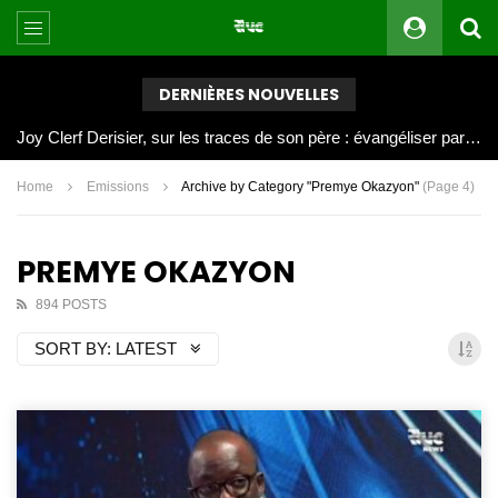
DERNIÈRES NOUVELLES
Joy Clerf Derisier, sur les traces de son père : évangéliser par la musique
Home
Emissions
Archive by Category "Premye Okazyon"
(Page 4)
PREMYE OKAZYON
894 POSTS
SORT BY:
LATEST