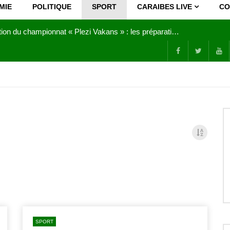
MIE
POLITIQUE
SPORT
CARAIBES LIVE
CO
Joy Clerf Derisier, sur les traces de son père : évangéliser par la musique
SPORT