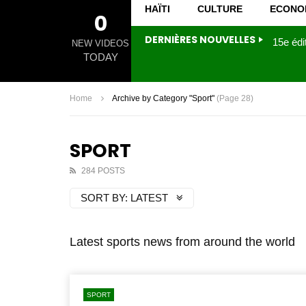
HAÏTI
CULTURE
ECONO
0
DERNIÈRES NOUVELLES
NEW VIDEOS
TODAY
Home
Archive by Category "Sport"
(Page 28)
SPORT
284 POSTS
SORT BY:
LATEST
Latest sports news from around the world
SPORT