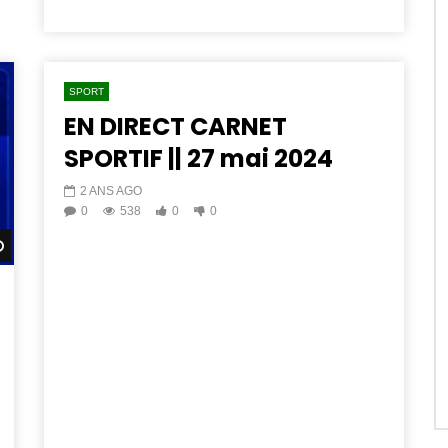
SPORT
EN DIRECT CARNET
SPORTIF || 27 mai 2024
2 ANS AGO
0
538
0
0
Watch Later