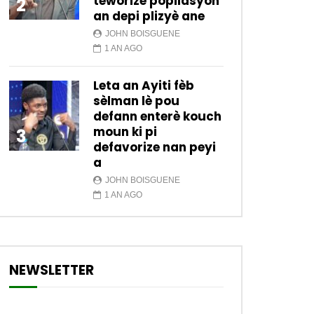
teworize popilasyon
2
an depi plizyè ane
JOHN BOISGUENE
1 AN AGO
Leta an Ayiti fèb
sèlman lè pou
defann enterè kouch
moun ki pi
3
defavorize nan peyi
a
JOHN BOISGUENE
1 AN AGO
NEWSLETTER