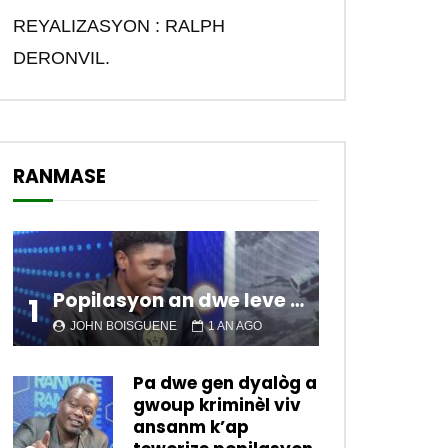
REYALIZASYON : RALPH
DERONVIL.
RANMASE
Popilasyon an dwe leve kanpe pou chanje sitiyasyon kawotik l’ap viv nan peyi a.
1
JOHN BOISGUENE
1 AN AGO
Pa dwe gen dyalòg a
gwoup kriminèl viv
ansanm k’ap