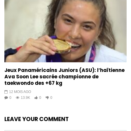
Jeux Panaméricains Juniors (ASU): l’haïtienne
Ava Soon Lee sacrée championne de
taekwondo des +67 kg
12 MOIS AGO
0
13.9K
0
0
LEAVE YOUR COMMENT