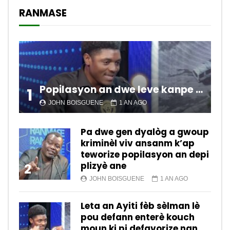
RANMASE
Popilasyon an dwe leve kanpe pou chanje sitiyasyon kawotik l’ap viv nan peyi a.
1
JOHN BOISGUENE
1 AN AGO
Pa dwe gen dyalòg a gwoup
kriminèl viv ansanm k’ap
teworize popilasyon an depi
plizyè ane
2
JOHN BOISGUENE
1 AN AGO
Leta an Ayiti fèb sèlman lè
pou defann enterè kouch
moun ki pi defavorize nan