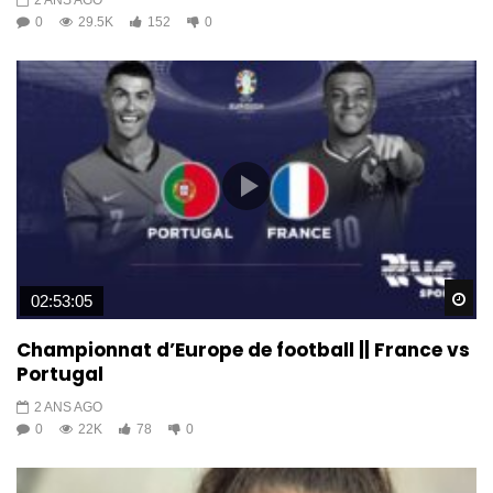
0
29.5K
152
0
Wa
02:53:05
Championnat d’Europe de football || France vs
Portugal
2 ANS AGO
0
22K
78
0