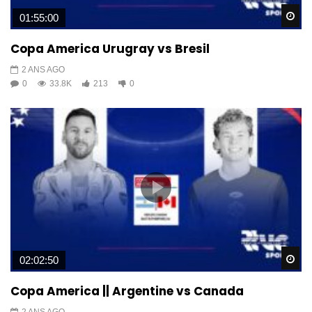
Wa
01:55:00
Copa America Urugray vs Bresil
2 ANS AGO
0
33.8K
213
0
Wa
02:02:50
Copa America || Argentine vs Canada
2 ANS AGO