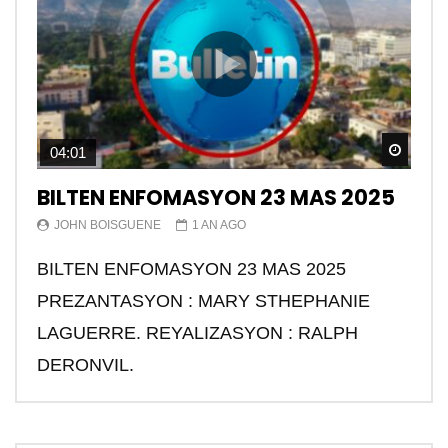
Watch
04:01
BILTEN ENFOMASYON 23 MAS 2025
JOHN BOISGUENE
1 AN AGO
BILTEN ENFOMASYON 23 MAS 2025
PREZANTASYON : MARY STHEPHANIE
LAGUERRE. REYALIZASYON : RALPH
DERONVIL.