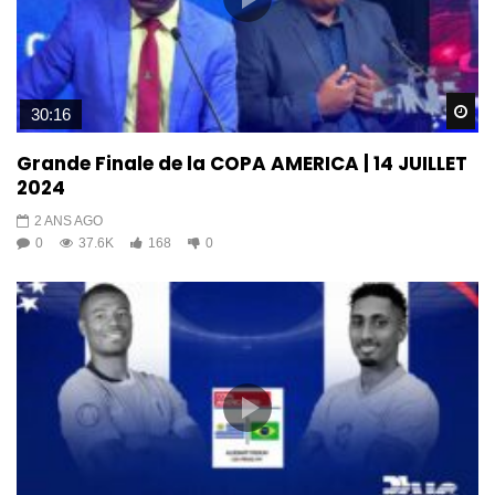
Wa
30:16
Grande Finale de la COPA AMERICA | 14 JUILLET
2024
2 ANS AGO
0
37.6K
168
0