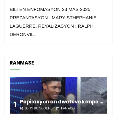
BILTEN ENFOMASYON 23 MAS 2025
PREZANTASYON : MARY STHEPHANIE
LAGUERRE. REYALIZASYON : RALPH
DERONVIL.
RANMASE
Popilasyon an dwe leve kanpe pou chanje sitiyasyon kawotik l’ap viv nan peyi a.
1
JOHN BOISGUENE
1 AN AGO