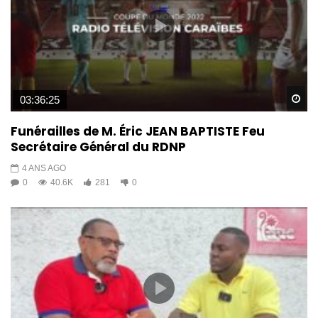
Wa
03:36:25
Funérailles de M. Éric JEAN BAPTISTE Feu
Secrétaire Général du RDNP
4 ANS AGO
0
40.6K
281
0