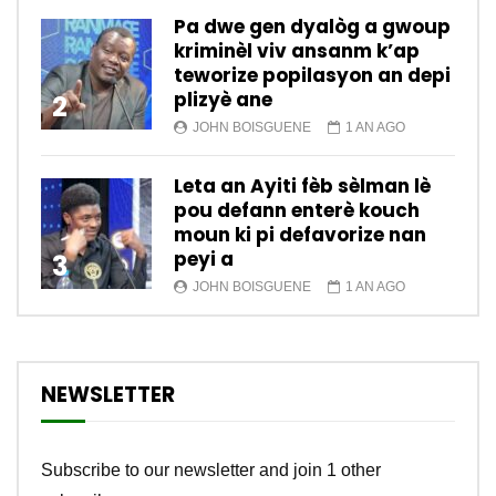
Pa dwe gen dyalòg a gwoup
kriminèl viv ansanm k’ap
teworize popilasyon an depi
plizyè ane
2
JOHN BOISGUENE
1 AN AGO
Leta an Ayiti fèb sèlman lè
pou defann enterè kouch
moun ki pi defavorize nan
peyi a
3
JOHN BOISGUENE
1 AN AGO
NEWSLETTER
Subscribe to our newsletter and join 1 other