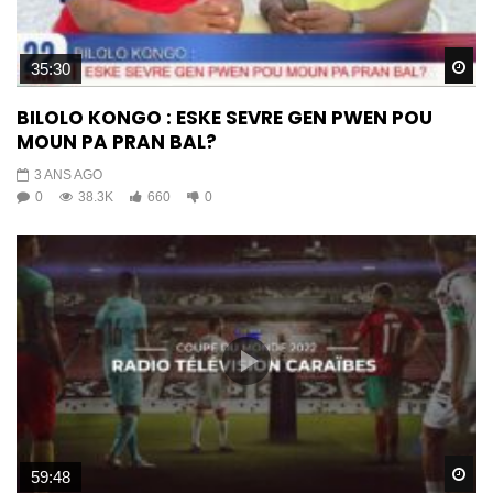
Wa
35:30
BILOLO KONGO : ESKE SEVRE GEN PWEN POU
MOUN PA PRAN BAL?
3 ANS AGO
0
38.3K
660
0
Wa
59:48