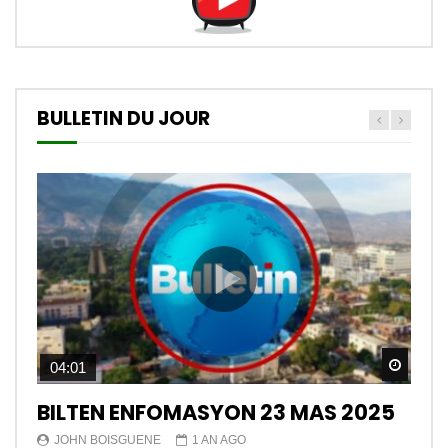
BULLETIN DU JOUR
Watch
04:01
BILTEN ENFOMASYON 23 MAS 2025
JOHN BOISGUENE
1 AN AGO