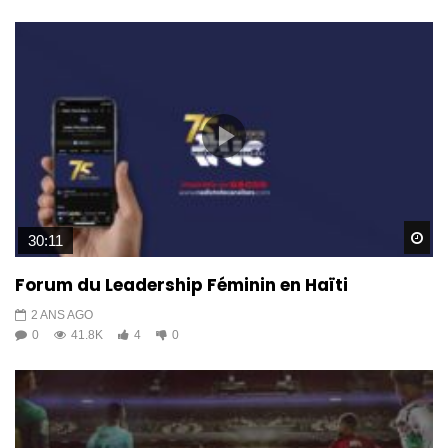
Wa
30:11
Forum du Leadership Féminin en Haïti
2 ANS AGO
0
41.8K
4
0