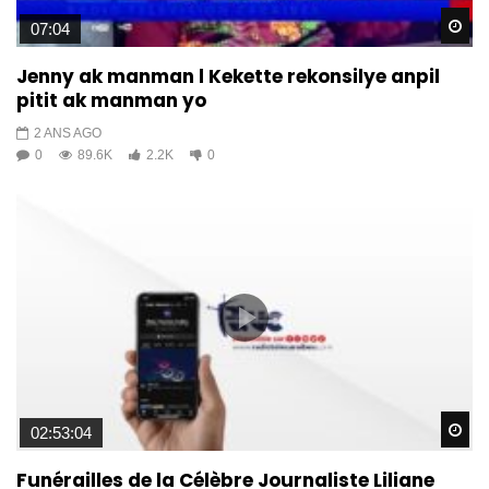
Wa
07:04
Jenny ak manman l Kekette rekonsilye anpil
pitit ak manman yo
2 ANS AGO
0
89.6K
2.2K
0
Wa
02:53:04
Funérailles de la Célèbre Journaliste Liliane