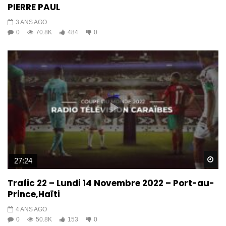
PIERRE PAUL
3 ANS AGO
0
70.8K
484
0
Wa
27:24
Trafic 22 – Lundi 14 Novembre 2022 – Port-au-
Prince,Haïti
4 ANS AGO
0
50.8K
153
0