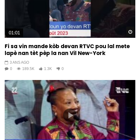
Wa
01:01
Fi sa vin mande kòb devan RTVC pou lal mete
lapè nan tèt pèp la nan Vil New-York
3 ANS AGO
0
189.5K
1.3K
0