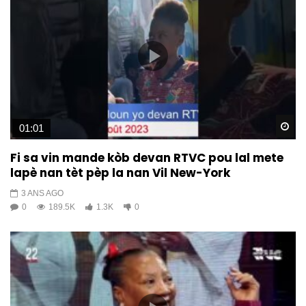
Wa
01:01
Fi sa vin mande kòb devan RTVC pou lal mete
lapè nan tèt pèp la nan Vil New-York
3 ANS AGO
0
189.5K
1.3K
0