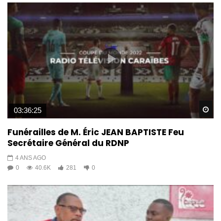
Wa
03:36:25
Funérailles de M. Éric JEAN BAPTISTE Feu
Secrétaire Général du RDNP
4 ANS AGO
0
40.6K
281
0