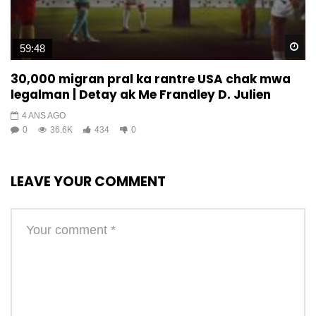
Wa
59:48
30,000 migran pral ka rantre USA chak mwa
legalman | Detay ak Me Frandley D. Julien
4 ANS AGO
0
36.6K
434
0
LEAVE YOUR COMMENT