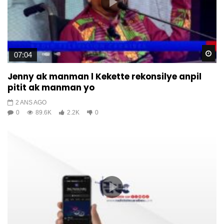
Wa
07:04
Jenny ak manman l Kekette rekonsilye anpil
pitit ak manman yo
2 ANS AGO
0
89.6K
2.2K
0