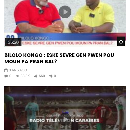
Wa
35:30
BILOLO KONGO : ESKE SEVRE GEN PWEN POU
MOUN PA PRAN BAL?
3 ANS AGO
0
38.3K
660
0