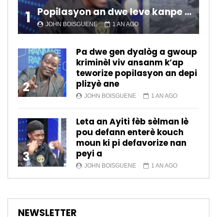
Popilasyon an dwe leve kanpe pou chanje sitiyasyon kawotik l’ap viv nan peyi a.
1
JOHN BOISGUENE
1 AN AGO
Pa dwe gen dyalòg a gwoup
kriminèl viv ansanm k’ap
teworize popilasyon an depi
plizyè ane
2
JOHN BOISGUENE
1 AN AGO
Leta an Ayiti fèb sèlman lè
pou defann enterè kouch
moun ki pi defavorize nan
peyi a
3
JOHN BOISGUENE
1 AN AGO
NEWSLETTER