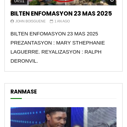
Watch
04:01
BILTEN ENFOMASYON 23 MAS 2025
JOHN BOISGUENE
1 AN AGO
BILTEN ENFOMASYON 23 MAS 2025
PREZANTASYON : MARY STHEPHANIE
LAGUERRE. REYALIZASYON : RALPH
DERONVIL.
RANMASE