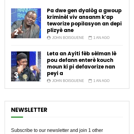
Pa dwe gen dyalòg a gwoup
kriminèl viv ansanm k’ap
teworize popilasyon an depi
plizyè ane
2
JOHN BOISGUENE
1 AN AGO
Leta an Ayiti fèb sèlman lè
pou defann enterè kouch
moun ki pi defavorize nan
peyi a
3
JOHN BOISGUENE
1 AN AGO
NEWSLETTER
Subscribe to our newsletter and join 1 other