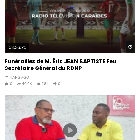
Wa
03:36:25
Funérailles de M. Éric JEAN BAPTISTE Feu
Secrétaire Général du RDNP
4 ANS AGO
0
40.6K
281
0