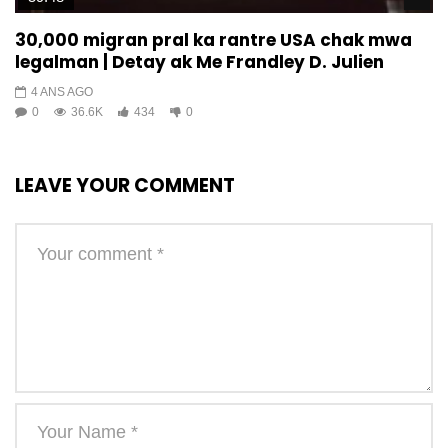
30,000 migran pral ka rantre USA chak mwa
legalman | Detay ak Me Frandley D. Julien
4 ANS AGO
0
36.6K
434
0
LEAVE YOUR COMMENT