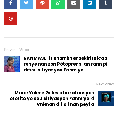
Previous Video
RANMASE || Fenomèn ensekirite k’ap
renye nan zòn Pòtoprens lan rann pi
difisil sitiyasyon Fanm yo
Next Video
Marie Yolène Gilles atire atansyon
otorite yo sou sitiyasyon Fanm yo ki
vrèman difisil nan peyi a