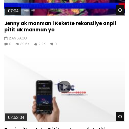
Wa
07:04
Jenny ak manman l Kekette rekonsilye anpil
pitit ak manman yo
2 ANS AGO
0
89.6K
2.2K
0
Wa
02:53:04