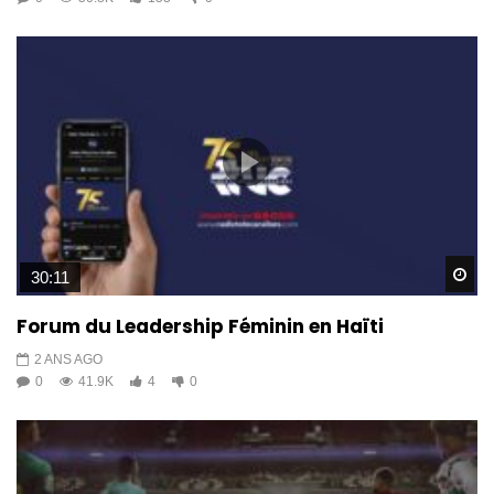
Wa
30:11
Forum du Leadership Féminin en Haïti
2 ANS AGO
0
41.9K
4
0