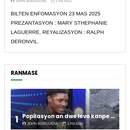
JOHN BOISGUENE
1 AN AGO
BILTEN ENFOMASYON 23 MAS 2025
PREZANTASYON : MARY STHEPHANIE
LAGUERRE. REYALIZASYON : RALPH
DERONVIL.
RANMASE
Popilasyon an dwe leve kanpe pou chanje sitiyasyon kawotik l’ap viv nan peyi a.
1
JOHN BOISGUENE
1 AN AGO