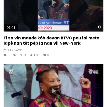
Wa
01:01
Fi sa vin mande kòb devan RTVC pou lal mete
lapè nan tèt pèp la nan Vil New-York
3 ANS AGO
0
189.5K
1.3K
0